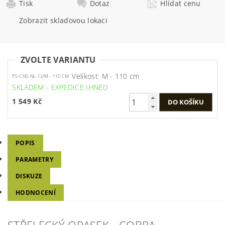
Tisk
Dotaz
Hlídat cenu
Zobrazit skladovou lokaci
ZVOLTE VARIANTU
Velikost: M - 110 cm
PS-CNS-NL-12/M - 110 CM
SKLADEM - EXPEDICE IHNED
1 549 Kč
POPIS
PARAMETRY
DISKUZE
HODNOCENÍ
STŘELECKÝ OPASEK - COBRA