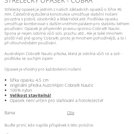
Střelecký opasek je jedním z našich základních opasků o šířce 45
mm. Částečně vyztužená konstrukce umožňuje stabilní nošení
pouzdra s pistolí, zásobníků a lékárniček atd. Podšívka opasku
umožňuje kombinovat s dalším vnitřním páskem pro stabilitu během
používání. Opasek je připevněn pravou sponou Cobra® Nautic.
Spona je nejen odolná vůči soli, prachu atd., Ale je také mnohem
plošší než jiné spony Cobra®, proto je mnohem pohodlnější, a to i
při dlouhodobém používání.
AustriAlpin Cobra® Nautic přezka, která je odolná vůči rzi a soli -
podšívka se suchým zipem
Opasek je vhodný pro každodenní nošení.
šířka opasku 4,5 cm
originální přezka AustriAlpin Cobra® Nautic
100% nylon
Velikost stavitelná!
Opasek není určen pro slaňování a horolezectví!
Barva
Oliv
Buďte první, kdo napíše příspěvek k této položce.