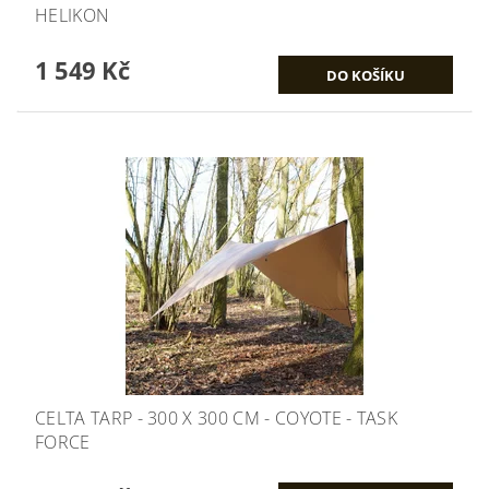
HELIKON
1 549 Kč
CELTA TARP - 300 X 300 CM - COYOTE - TASK
FORCE