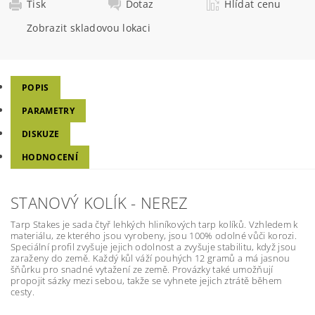
Tisk
Dotaz
Hlídat cenu
Zobrazit skladovou lokaci
POPIS
PARAMETRY
DISKUZE
HODNOCENÍ
STANOVÝ KOLÍK - NEREZ
Tarp Stakes je sada čtyř lehkých hliníkových tarp kolíků. Vzhledem k
materiálu, ze kterého jsou vyrobeny, jsou 100% odolné vůči korozi.
Speciální profil zvyšuje jejich odolnost a zvyšuje stabilitu, když jsou
zaraženy do země. Každý kůl váží pouhých 12 gramů a má jasnou
šňůrku pro snadné vytažení ze země. Provázky také umožňují
propojit sázky mezi sebou, takže se vyhnete jejich ztrátě během
cesty.