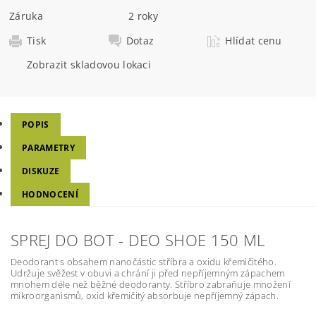
Záruka
2 roky
Tisk
Dotaz
Hlídat cenu
Zobrazit skladovou lokaci
POPIS
PARAMETRY
DISKUZE
HODNOCENÍ
SPREJ DO BOT - DEO SHOE 150 ML
Deodorant s obsahem nanočástic stříbra a oxidu křemičitého.
Udržuje svěžest v obuvi a chrání ji před nepříjemným zápachem
mnohem déle než běžné deodoranty. Stříbro zabraňuje množení
mikroorganismů, oxid křemičitý absorbuje nepříjemný zápach.