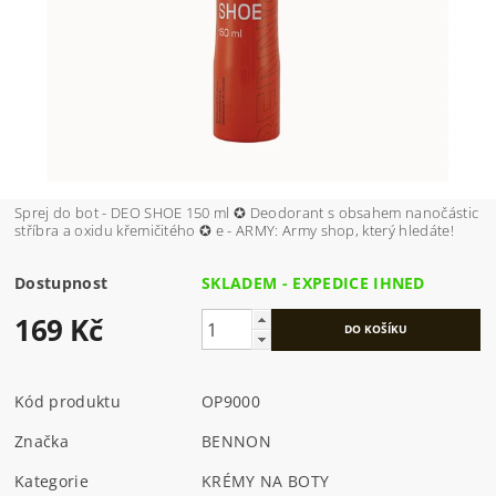
Sprej do bot - DEO SHOE 150 ml ✪ Deodorant s obsahem nanočástic
stříbra a oxidu křemičitého ✪ e - ARMY: Army shop, který hledáte!
Dostupnost
SKLADEM - EXPEDICE IHNED
169 Kč
Kód produktu
OP9000
Značka
BENNON
Kategorie
KRÉMY NA BOTY