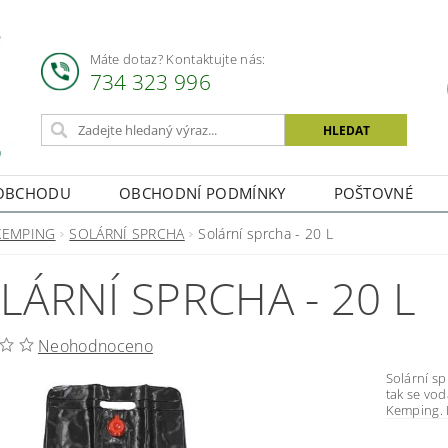
Máte dotaz? Kontaktujte nás:
734 323 996
OBCHODU
OBCHODNÍ PODMÍNKY
POŠTOVNÉ
KEMPING
SOLÁRNÍ SPRCHA
Solární sprcha - 20 L
LÁRNÍ SPRCHA - 20 L
Neohodnoceno
Solární sprcha - 20 L Jelikož je 
tak se voda ohřív