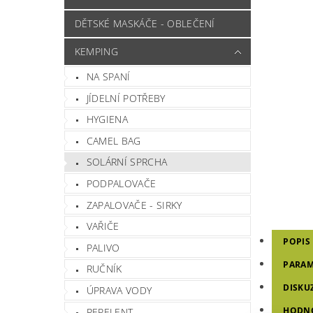
DĚTSKÉ MASKÁČE - OBLEČENÍ
KEMPING
NA SPANÍ
JÍDELNÍ POTŘEBY
HYGIENA
CAMEL BAG
SOLÁRNÍ SPRCHA
PODPALOVAČE
ZAPALOVAČE - SIRKY
VAŘIČE
POPIS
PALIVO
PARAM
RUČNÍK
DISKU
ÚPRAVA VODY
HODN
REPELENT