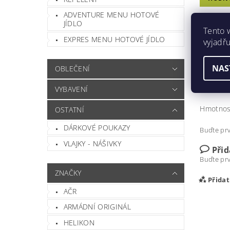
ADVENTURE MENU HOTOVÉ
JÍDLO
SOL
Tento 
EXPRES MENU HOTOVÉ JÍDLO
vyjadřu
Jelikož j
NAS
OBLEČENÍ
Velice ob
Materiál
VYBAVENÍ
Hmotnos
OSTATNÍ
DÁRKOVÉ POUKAZY
Buďte prv
VLAJKY - NÁŠIVKY
Při
Buďte prv
ZNAČKY
Přida
AČR
ARMÁDNÍ ORIGINÁL
HELIKON