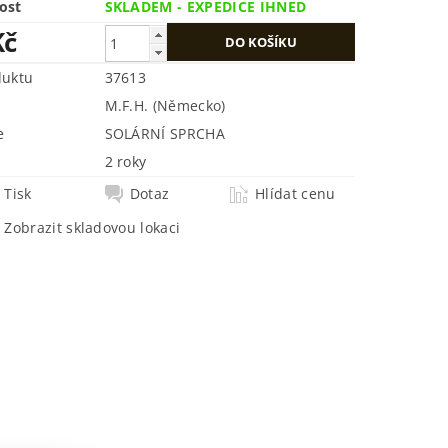
ost
SKLADEM - EXPEDICE IHNED
Kč
duktu
37613
M.F.H. (Německo)
e
SOLÁRNÍ SPRCHA
2 roky
Tisk
Dotaz
Hlídat cenu
Zobrazit skladovou lokaci