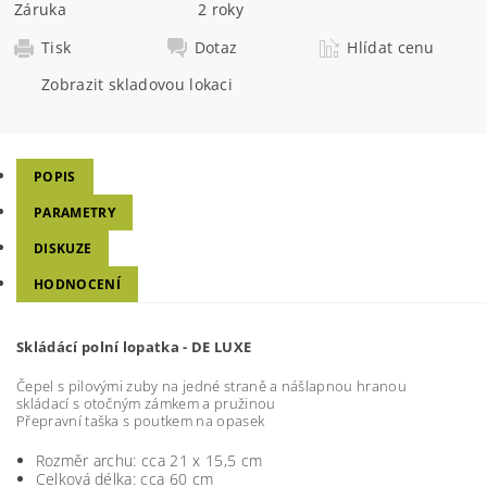
Záruka
2 roky
Tisk
Dotaz
Hlídat cenu
Zobrazit skladovou lokaci
POPIS
PARAMETRY
DISKUZE
HODNOCENÍ
Skládácí polní lopatka - DE LUXE
Čepel s pilovými zuby na jedné straně a nášlapnou hranou
skládací s otočným zámkem a pružinou
Přepravní taška s poutkem na opasek
Rozměr archu: cca 21 x 15,5 cm
Celková délka: cca 60 cm