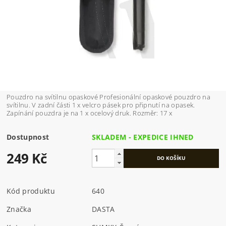
Pouzdro na svítilnu opaskové Profesionální opaskové pouzdro na
svítilnu. V zadní části 1 x velcro pásek pro připnutí na opasek.
Zapínání pouzdra je na 1 x ocelový druk. Rozměr: 17 x
Dostupnost
SKLADEM - EXPEDICE IHNED
249 Kč
Kód produktu
640
Značka
DASTA