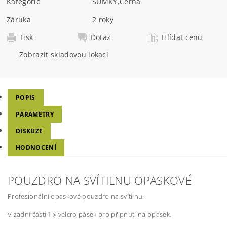
Kategorie
SUMKY
,
Černá
Záruka
2 roky
Tisk
Dotaz
Hlídat cenu
Zobrazit skladovou lokaci
POPIS
PARAMETRY
DISKUZE
HODNOCENÍ
POUZDRO NA SVÍTILNU OPASKOVÉ
Profesionální opaskové pouzdro na svítilnu.
V zadní části 1 x velcro pásek pro připnutí na opasek.