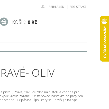
|
PŘIHLÁŠENÍ
REGISTRACE
KOŠÍK:
0 Kč
RAVÉ- OLIV
ravé, Oliv Pouzdro na pistoli je vhodné pro
vyklé krátké zbraně. 2 x stahovací nastavitelné pásy pro
upevnění na stehno. 1 x pás na klips, který se upevňuje na opa