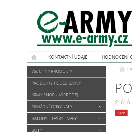
KONTAKTNÍ ÚDAJE
HODNOCENÍ 
VŠECHNY PRODUKTY
PO
PRODUKTY PODLE BARVY
ARMY SHOP - VÝPRODEJ
ARMÁDNÍ ORIGINÁLY
Akce
BATOHY - TAŠKY - VAKY
BOTY