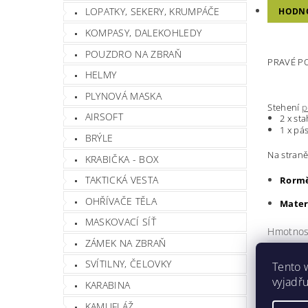
LOPATKY, SEKERY, KRUMPÁČE
HODN
KOMPASY, DALEKOHLEDY
POUZDRO NA ZBRAŇ
PRAVÉ PO
HELMY
PLYNOVÁ MASKA
Stehení
p
AIRSOFT
2 x st
1 x pá
BRÝLE
Na straně
KRABIČKA - BOX
TAKTICKÁ VESTA
Rormě
OHŘÍVAČE TĚLA
Mater
MASKOVACÍ SÍŤ
Hmotnos
ZÁMEK NA ZBRAŇ
Barva
SVÍTILNY, ČELOVKY
Tento 
Buďte prv
vyjadřu
KARABINA
Při
KAMUFLÁŽ