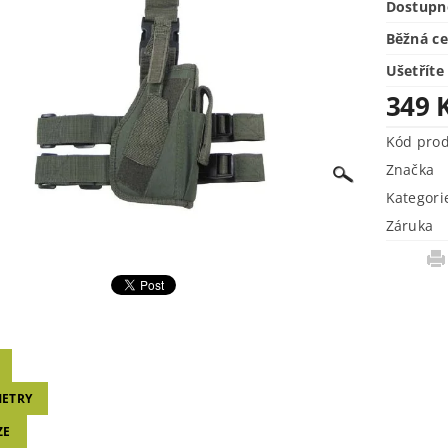
Dostupn
Běžná c
Ušetříte
349 
Kód pro
Značka
Kategori
Záruka
ETRY
ZE