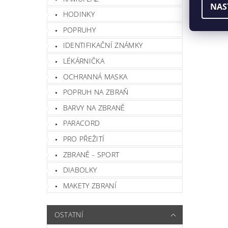
NAS
Buďte prv
HODINKY
Přida
POPRUHY
IDENTIFIKAČNÍ ZNÁMKY
LÉKÁRNIČKA
OCHRANNÁ MASKA
POPRUH NA ZBRAŇ
BARVY NA ZBRANĚ
PARACORD
PRO PŘEŽITÍ
ZBRANĚ - SPORT
Vlož
DIABOLKY
MAKETY ZBRANÍ
OSTATNÍ