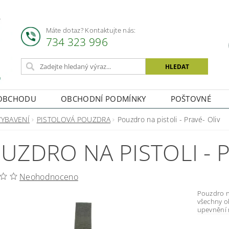
Máte dotaz? Kontaktujte nás:
734 323 996
OBCHODU
OBCHODNÍ PODMÍNKY
POŠTOVNÉ
VYBAVENÍ
PISTOLOVÁ POUZDRA
Pouzdro na pistoli - Pravé- Oliv
UZDRO NA PISTOLI - P
Neohodnoceno
Pouzdro na pistoli, P
všechny ob