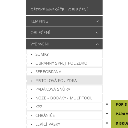
DĚTSKÉ MASKÁČE - OBLEČENÍ
KEMPING
OBLEČENÍ
VYBAVENÍ
SUMKY
OBRANNÝ SPREJ, POUZDRO
SEBEOBRANA
PISTOLOVÁ POUZDRA
PADÁKOVÁ SŇŮRA
NOŽE - BODÁKY - MULTITOOL
POPIS
KPZ
PARAM
CHRÁNIČE
DISKU
LEPÍCÍ PÁSKY