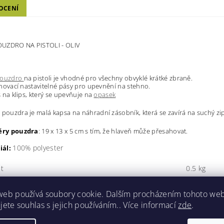
OCENÍ
UZDRO NA PISTOLI - OLIV
ouzdro
na pistoli je vhodné pro všechny obvyklé krátké zbraně.
ahovací nastavitelné pásy pro upevnění na stehno.
s na klips, který se upevňuje na
opasek
 pouzdra je malá kapsa na náhradní zásobník, která se zavírá na suchý zip
ry pouzdra
: 19 x 13 x 5 cm s tím, že hlaveň může přesahovat.
100% polyester
iál:
t
0.5 kg
Oliv
web používá soubory cookie. Dalším procházením tohoto we
ní, kdo napíše příspěvek k této položce.
jete souhlas s jejich používáním.. Více informací
zde
.
dat komentář