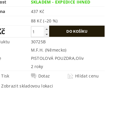
ost
SKLADEM - EXPEDICE IHNED
ena
437 Kč
88 Kč
(–20 %)
Kč
duktu
30725B
M.F.H. (Německo)
e
PISTOLOVÁ POUZDRA
,
Oliv
2 roky
Tisk
Dotaz
Hlídat cenu
Zobrazit skladovou lokaci