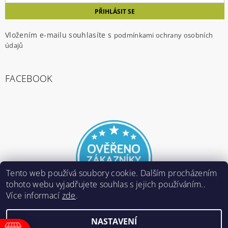
Vložením e-mailu souhlasíte s
podmínkami ochrany osobních
údajů
FACEBOOK
Tento web používá soubory cookie. Dalším procházením
tohoto webu vyjadřujete souhlas s jejich používáním..
Více informací
zde
.
NASTAVENÍ
2026 ©
E-ARMY.cz
, všechna práva vyhrazena