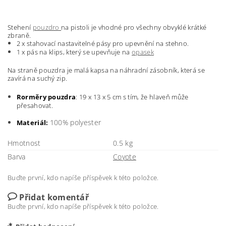
Stehení
pouzdro
na pistoli je vhodné pro všechny obvyklé krátké
zbraně.
2 x stahovací nastavitelné pásy pro upevnění na stehno.
1 x pás na klips, který se upevňuje na
opasek
Na straně pouzdra je malá kapsa na náhradní zásobník, která se
zavírá na suchý zip.
Rorměry pouzdra
: 19 x 13 x 5 cm s tím, že hlaveň může
přesahovat.
100% polyester
Materiál:
Hmotnost
0.5 kg
Barva
Coyote
Buďte první, kdo napíše příspěvek k této položce.
Přidat komentář
Buďte první, kdo napíše příspěvek k této položce.