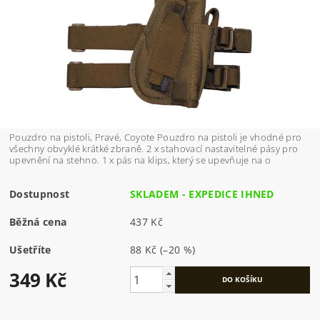
Pouzdro na pistoli, Pravé, Coyote Pouzdro na pistoli je vhodné pro
všechny obvyklé krátké zbraně. 2 x stahovací nastavitelné pásy pro
upevnění na stehno. 1 x pás na klips, který se upevňuje na o
Dostupnost
SKLADEM - EXPEDICE IHNED
Běžná cena
437 Kč
Ušetříte
88 Kč
(–20 %)
349 Kč