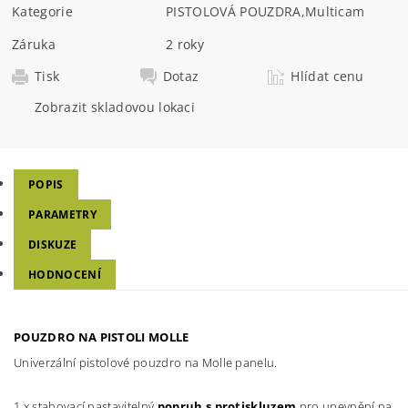
Kategorie
PISTOLOVÁ POUZDRA
,
Multicam
Záruka
2 roky
Tisk
Dotaz
Hlídat cenu
Zobrazit skladovou lokaci
POPIS
PARAMETRY
DISKUZE
HODNOCENÍ
POUZDRO NA PISTOLI MOLLE
Univerzální pistolové pouzdro na Molle panelu.
1 x stahovací nastavitelný
popruh s protiskluzem
pro upevnění na