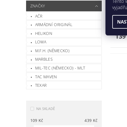
Tento 
ZNAČKY
vyjadřu
AČR
Polní láhe
NAS
láhev bez pot
ARMÁDNÍ ORIGINÁL
litr
HELIKON
139
LOWA
M.F.H. (NĚMECKO)
MARBLES
MIL-TEC (NĚMECKO) - MLT
TAC MAVEN
TEXAR
NA SKLADĚ
109
Kč
439
Kč