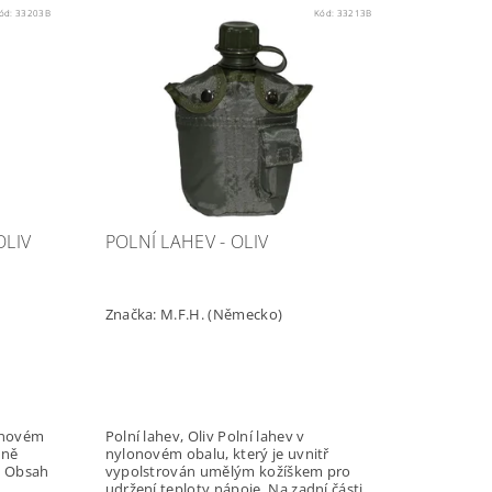
ód:
33203B
Kód:
33213B
OLIV
POLNÍ LAHEV - OLIV
Značka:
M.F.H. (Německo)
Polní lahev, Oliv Polní lahev v
nylonovém obalu, který je uvnitř
h
vypolstrován umělým kožíškem pro
udržení teploty nápoje. Na zadní části