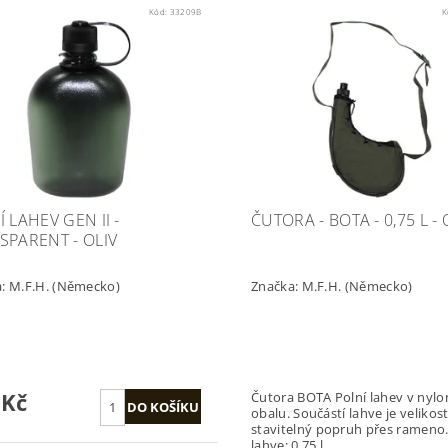
Kód:
33209B
K
 LAHEV GEN II -
ČUTORA - BOTA - 0,75 L - 
SPARENT - OLIV
a:
M.F.H. (Německo)
Značka:
M.F.H. (Německo)
 Kč
Čutora BOTA Polní lahev v nylonovém
obalu. Součástí lahve je velikostně
stavitelný popruh přes rameno. Obsa
lahve: 0,75 l