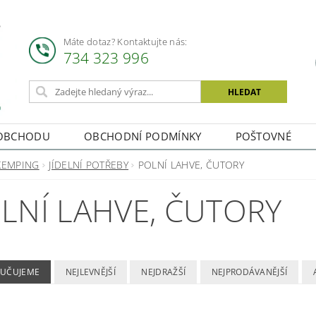
Máte dotaz? Kontaktujte nás:
734 323 996
OBCHODU
OBCHODNÍ PODMÍNKY
POŠTOVNÉ
KEMPING
JÍDELNÍ POTŘEBY
POLNÍ LAHVE, ČUTORY
LNÍ LAHVE, ČUTORY
UČUJEME
NEJLEVNĚJŠÍ
NEJDRAŽŠÍ
NEJPRODÁVANĚJŠÍ