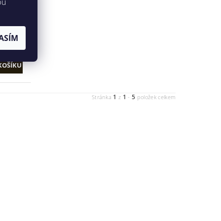
bu
ASÍM
1
1
5
Stránka
z
-
položek celkem