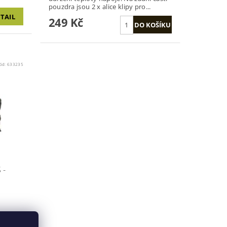
pouzdra jsou 2 x alice klipy pro...
TAIL
249 Kč
ód:
633235
 -