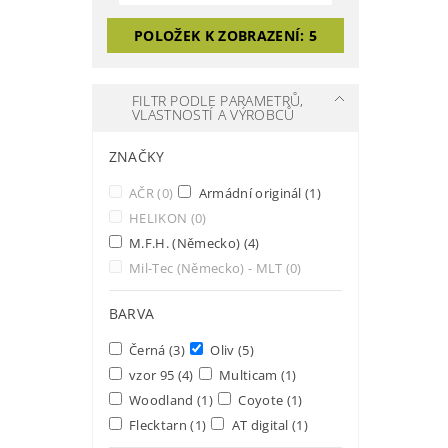
POLOŽEK K ZOBRAZENÍ:
5
FILTR PODLE PARAMETRŮ,
VLASTNOSTÍ A VÝROBCŮ
ZNAČKY
AČR
(0)
Armádní originál
(1)
HELIKON
(0)
M.F.H. (Německo)
(4)
Mil-Tec (Německo) - MLT
(0)
BARVA
Černá
(3)
Oliv
(5)
vzor 95
(4)
Multicam
(1)
Woodland
(1)
Coyote
(1)
Flecktarn
(1)
AT digital
(1)