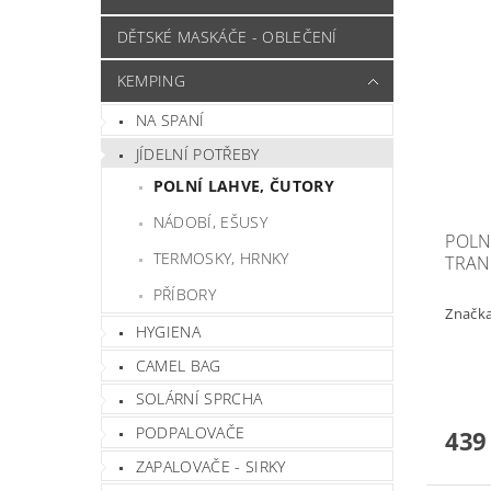
DĚTSKÉ MASKÁČE - OBLEČENÍ
KEMPING
NA SPANÍ
JÍDELNÍ POTŘEBY
POLNÍ LAHVE, ČUTORY
NÁDOBÍ, EŠUSY
POLNÍ
TERMOSKY, HRNKY
TRAN
PŘÍBORY
Značk
HYGIENA
CAMEL BAG
SOLÁRNÍ SPRCHA
PODPALOVAČE
439
ZAPALOVAČE - SIRKY