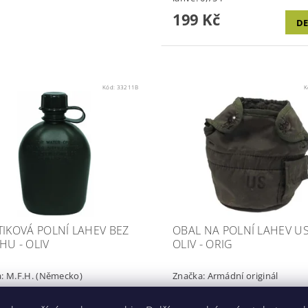
199 Kč
DE
Kód:
33211B
K
TIKOVÁ POLNÍ LAHEV BEZ
OBAL NA POLNÍ LAHEV US
HU - OLIV
OLIV - ORIG
a:
M.F.H. (Německo)
Značka:
Armádní originál