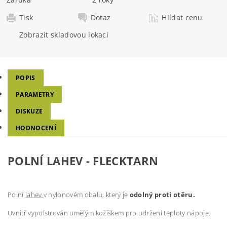
Tisk
Dotaz
Hlídat cenu
Zobrazit skladovou lokaci
POPIS
PARAMETRY
DISKUZE
HODNOCENÍ
POLNÍ LAHEV - FLECKTARN
Polní
lahev
v nylonovém obalu, který je
odolný proti otěru.
Uvnitř vypolstrován umělým kožíškem pro udržení teploty nápoje.