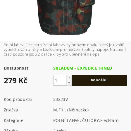
Polní lahev, Flecktarn Polní lahev v nylonovém obalu, který je uvnitř
vypolstrován umělým kožíškem pro udržení teploty nápoje. Na zadní
části pouzdra jsou 2 x alice klipy pro upevnění na opa
Dostupnost
SKLADEM - EXPEDICE IHNED
279 Kč
Kód produktu
33223V
Značka
M.F.H. (Německo)
Kategorie
POLNÍ LAHVE, ČUTORY
,
Flecktarn
Záruka
2 roky