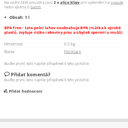
Na zadní části pouzdra jsou
2 x
alice klipy
pro upevnění na
opasek
nebo výstroj či
batoh
.
Obsah: 1 l
BPA Free - tato polní lahev neobsahuje BPA (=Látka k výrobě
plastů, zvyšuje riziko rakoviny prsu a úbytek spermií u mužů)
Hmotnost
0.5 kg
Barva
Flecktarn
Buďte první, kdo napíše příspěvek k této položce.
Přidat komentář
Buďte první, kdo napíše příspěvek k této položce.
Přidat hodnocení