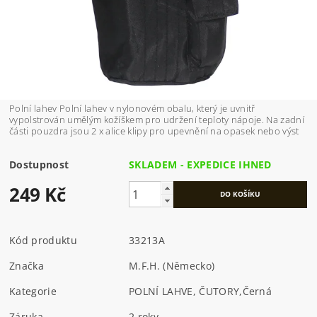
Polní lahev Polní lahev v nylonovém obalu, který je uvnitř
vypolstrován umělým kožíškem pro udržení teploty nápoje. Na zadní
části pouzdra jsou 2 x alice klipy pro upevnění na opasek nebo výst
Dostupnost
SKLADEM - EXPEDICE IHNED
249 Kč
Kód produktu
33213A
Značka
M.F.H. (Německo)
Kategorie
POLNÍ LAHVE, ČUTORY
,
Černá
Záruka
2 roky