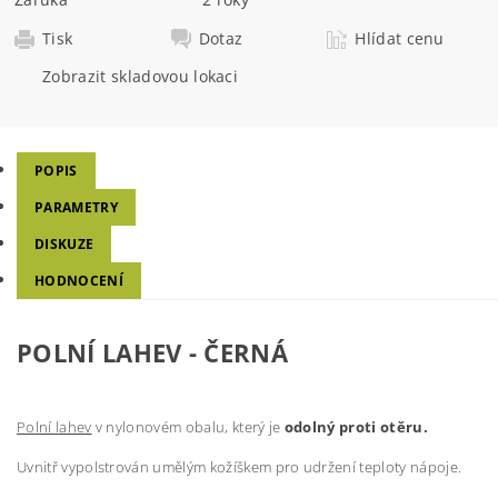
Tisk
Dotaz
Hlídat cenu
Zobrazit skladovou lokaci
POPIS
PARAMETRY
DISKUZE
HODNOCENÍ
POLNÍ LAHEV - ČERNÁ
Polní lahev
v nylonovém obalu, který je
odolný proti otěru.
Uvnitř vypolstrován umělým kožíškem pro udržení teploty nápoje.