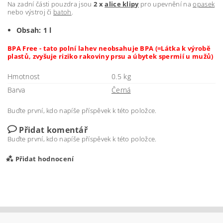
Na zadní části pouzdra jsou
2 x
alice klipy
pro upevnění na
opasek
nebo výstroj či
batoh
.
Obsah: 1 l
BPA Free - tato polní lahev neobsahuje BPA (=Látka k výrobě
plastů, zvyšuje riziko rakoviny prsu a úbytek spermií u mužů)
Hmotnost
0.5 kg
Barva
Černá
Buďte první, kdo napíše příspěvek k této položce.
Přidat komentář
Buďte první, kdo napíše příspěvek k této položce.
Přidat hodnocení