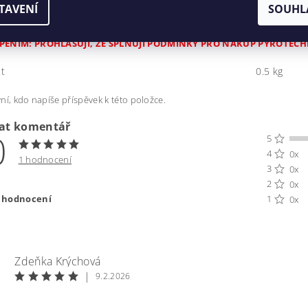
TAVENÍ
SOUHL
uze osobám starším 18-ti let.
PENÍM: PROHLAŠUJI, ŽE SPLŇUJI PODMÍNKY PRO NÁKUP PYROTECHNI
t
0.5 kg
ní, kdo napíše příspěvek k této položce.
dat komentář
0
5
4
0x
1 hodnocení
3
0x
2
0x
t hodnocení
1
0x
Zdeňka Krýchová
|
9.2.2026