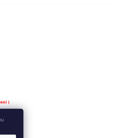
ení )
bu