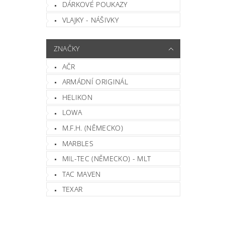
DÁRKOVÉ POUKAZY
VLAJKY - NÁŠIVKY
ZNAČKY
Vlož
AČR
ARMÁDNÍ ORIGINÁL
HELIKON
LOWA
M.F.H. (NĚMECKO)
MARBLES
MIL-TEC (NĚMECKO) - MLT
TAC MAVEN
TEXAR