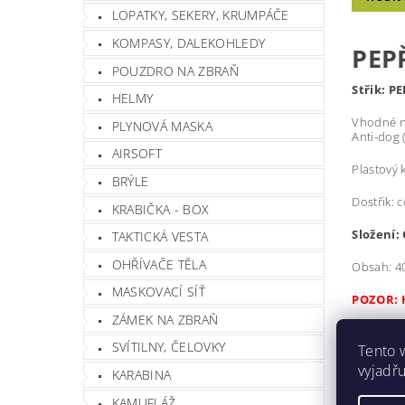
LOPATKY, SEKERY, KRUMPÁČE
KOMPASY, DALEKOHLEDY
PEPŘ
POUZDRO NA ZBRAŇ
Střik: 
HELMY
Vhodné n
PLYNOVÁ MASKA
Anti-dog 
AIRSOFT
Plastový 
BRÝLE
Dostřik: 
KRABIČKA - BOX
Složení:
TAKTICKÁ VESTA
OHŘÍVAČE TĚLA
Obsah: 4
MASKOVACÍ SÍŤ
POZOR: 
ZÁMEK NA ZBRAŇ
SVÍTILNY, ČELOVKY
Tento 
vyjadřu
KARABINA
KAMUFLÁŽ