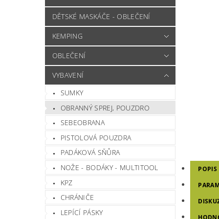
DĚTSKÉ MASKÁČE - OBLEČENÍ
KEMPING
OBLEČENÍ
VYBAVENÍ
SUMKY
OBRANNÝ SPREJ, POUZDRO
SEBEOBRANA
PISTOLOVÁ POUZDRA
PADÁKOVÁ SŇŮRA
NOŽE - BODÁKY - MULTITOOL
POPIS
KPZ
PARAM
CHRÁNIČE
DISKU
LEPÍCÍ PÁSKY
HODNO