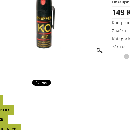
Dostupn
149 
Kód pro
Značka
Kategori
Záruka
ETRY
ZE
CENÍ (1)