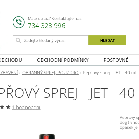
Máte dotaz? Kontaktujte nás:
734 323 996
OBCHODU
OBCHODNÍ PODMÍNKY
POŠTOVNÉ
VYBAVENÍ
OBRANNÝ SPREJ, POUZDRO
Pepřový sprej - JET - 40 ml
PŘOVÝ SPREJ - JET - 40
1 hodnocení
Pepřový sprej - JET Střik: PEPŘOVÝ
dog ( vhodné i na