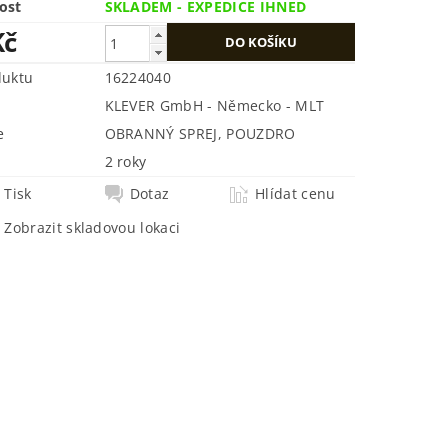
ost
SKLADEM - EXPEDICE IHNED
Kč
duktu
16224040
KLEVER GmbH - Německo - MLT
e
OBRANNÝ SPREJ, POUZDRO
2 roky
Tisk
Dotaz
Hlídat cenu
Zobrazit skladovou lokaci