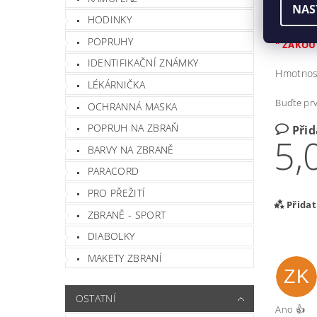
NAS
Prodej po
HODINKY
POPRUHY
" ZAKOU
IDENTIFIKAČNÍ ZNÁMKY
Hmotnos
LÉKÁRNIČKA
Buďte prv
OCHRANNÁ MASKA
POPRUH NA ZBRAŇ
Při
5,
BARVY NA ZBRANĚ
PARACORD
PRO PŘEŽITÍ
Přida
ZBRANĚ - SPORT
DIABOLKY
MAKETY ZBRANÍ
ZK
OSTATNÍ
Ano 👍