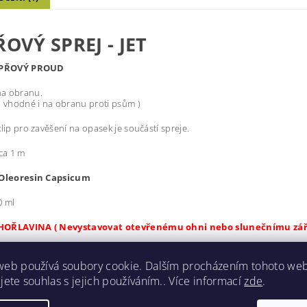
OVÝ SPREJ - JET
PEPŘOVÝ PROUD
a obranu.
( vhodné i na obranu proti psům )
klip pro zavěšení na opasek je součástí spreje.
cca 1 m
 Oleoresin Capsicum
0 ml
HOŘLAVINA ( Nevystavovat otevřenému ohni nebo slunečnímu zář
web používá soubory cookie. Dalším procházením tohoto we
jete souhlas s jejich používáním.. Více informací
zde
.