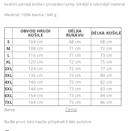
Kvalitní pánská košile v provedení army. Silnější a odolnější materiál.
Mareriál: 100% bavlna / 645 g
OBVOD HRUDI
DÉLKA
DÉLKA KOŠILE
KOŠILE
RUKÁVU
S
104 cm
68 cm
68 cm
M
108 cm
71 cm
72 cm
L
116 cm
71 cm
73 cm
XL
120 cm
72 cm
75 cm
2XL
124 cm
72 cm
77 cm
3XL
136 cm
73 cm
80 cm
4XL
140 cm
73 cm
82 cm
5XL
148 cm
73 cm
83 cm
6XL
154 cm
73 cm
84 cm
7XL
164 cm
73 cm
86 cm
Barva
Černá
Buďte první, kdo napíše příspěvek k této položce.