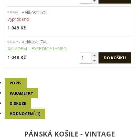
Velikost: 6XL
9373/6XL
Vyprodáno
1 049 Kč
Velikost: 7XL
9373/7XL
SKLADEM - EXPEDICE IHNED
1 049 Kč
POPIS
PARAMETRY
DISKUZE
HODNOCENÍ (1)
PÁNSKÁ KOŠILE - VINTAGE