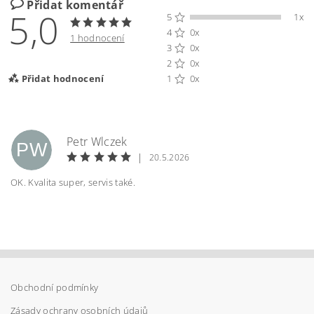
Přidat komentář
5,0
5
1x
4
0x
1 hodnocení
3
0x
2
0x
Přidat hodnocení
1
0x
Petr Wlczek
PW
|
20.5.2026
OK. Kvalita super, servis také.
Obchodní podmínky
Vložením hodnocení souhlasíte s
podmínkami
ochrany osobních údajů
Zásady ochrany osobních údajů