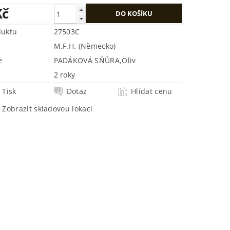
Kč
duktu
27503C
M.F.H. (Německo)
e
PADÁKOVÁ SŇŮRA
,
Oliv
2 roky
Tisk
Dotaz
Hlídat cenu
Zobrazit skladovou lokaci