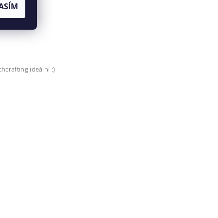
ASÍM
crafting ideální :)
jů