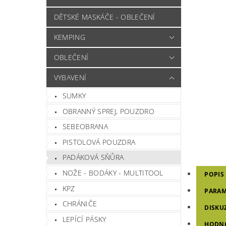
DĚTSKÉ MASKÁČE - OBLEČENÍ
KEMPING
OBLEČENÍ
VYBAVENÍ
SUMKY
OBRANNÝ SPREJ, POUZDRO
SEBEOBRANA
PISTOLOVÁ POUZDRA
PADÁKOVÁ SŇŮRA
NOŽE - BODÁKY - MULTITOOL
POPIS
KPZ
PARAM
CHRÁNIČE
DISKU
LEPÍCÍ PÁSKY
HODNO