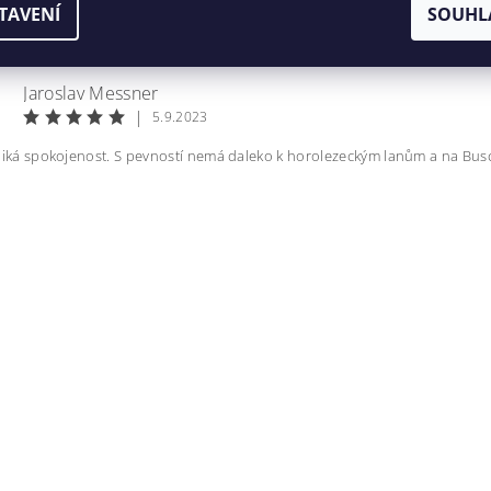
TAVENÍ
SOUHL
Jaroslav Messner
|
5.9.2023
liká spokojenost. S pevností nemá daleko k horolezeckým lanům a na Busch
ením hodnocení souhlasíte s
podmínkami ochrany osobních úda