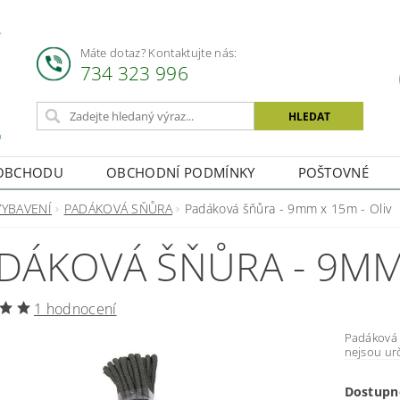
Máte dotaz? Kontaktujte nás:
734 323 996
OBCHODU
OBCHODNÍ PODMÍNKY
POŠTOVNÉ
VYBAVENÍ
PADÁKOVÁ SŇŮRA
Padáková šňůra - 9mm x 15m - Oliv
DÁKOVÁ ŠŇŮRA - 9MM 
1 hodnocení
Padáková šňůra, Oliv Délka: 1
nejsou urč
Dostupn