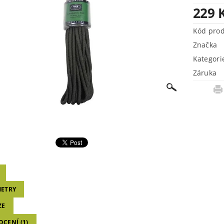
229 
Kód pro
Značka
Kategori
Záruka
ETRY
ZE
CENÍ (1)