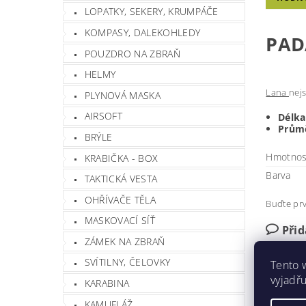
LOPATKY, SEKERY, KRUMPÁČE
KOMPASY, DALEKOHLEDY
PAD
POUZDRO NA ZBRAŇ
HELMY
Lana
nejs
PLYNOVÁ MASKA
AIRSOFT
Délka
Průmě
BRÝLE
Hmotnos
KRABIČKA - BOX
Barva
TAKTICKÁ VESTA
OHŘÍVAČE TĚLA
Buďte prv
MASKOVACÍ SÍŤ
Při
5,
ZÁMEK NA ZBRAŇ
SVÍTILNY, ČELOVKY
Tento 
vyjadřu
KARABINA
Přida
KAMUFLÁŽ