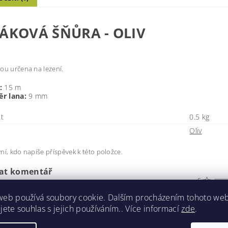
ÁKOVÁ ŠŇŮRA - OLIV
ou určena na lezení.
:
15 m
r lana:
9 mm
t
0.5 kg
Oliv
ní, kdo napíše příspěvek k této položce.
dat komentář
0
5
4
0x
1 hodnocení
web používá soubory cookie. Dalším procházením tohoto we
3
0x
jete souhlas s jejich používáním.. Více informací
zde
.
2
0x
t hodnocení
1
0x