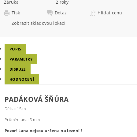
Záruka
2 roky
Tisk
Dotaz
Hlídat cenu
Zobrazit skladovou lokaci
POPIS
PARAMETRY
DISKUZE
HODNOCENÍ
PADÁKOVÁ ŠŇŮRA
Délka: 15 m
Průměr lana: 5 mm
Pozor! Lana nejsou určena na lezení !