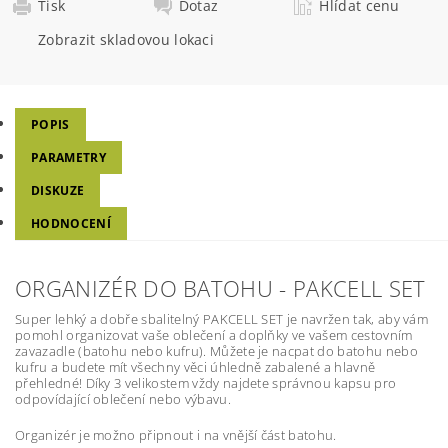
Tisk
Dotaz
Hlídat cenu
Zobrazit skladovou lokaci
POPIS
PARAMETRY
DISKUZE
HODNOCENÍ
ORGANIZÉR DO BATOHU - PAKCELL SET
Super lehký a dobře sbalitelný PAKCELL SET je navržen tak, aby vám
pomohl organizovat vaše oblečení a doplňky ve vašem cestovním
zavazadle (batohu nebo kufru). Můžete je nacpat do batohu nebo
kufru a budete mít všechny věci úhledně zabalené a hlavně
přehledné! Díky 3 velikostem vždy najdete správnou kapsu pro
odpovídající oblečení nebo výbavu.
Organizér je možno připnout i na vnější část batohu.