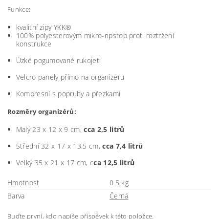
Funkce:
kvalitní zipy YKK®
100% polyesterovým mikro-ripstop
proti roztržení
konstrukce
Úzké
pogumované
rukojeti
Velcro panely přímo na organizéru
Kompresní
s
popruhy
a
přezkami
Rozměry organizérů:
Malý 23 x 12 x 9 cm,
cca 2,5 litrů
Střední 32 x 17 x 13.5 cm,
cca 7,4 litrů
Velký 35 x 21 x 17 cm, c
ca 12,5 litrů
Hmotnost
0.5 kg
Barva
Černá
Buďte první, kdo napíše příspěvek k této položce.