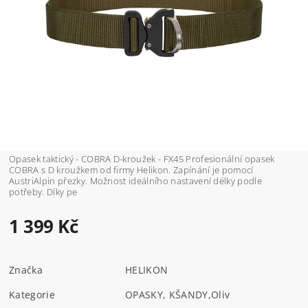
Opasek taktický - COBRA D-kroužek - FX45 Profesionální opasek
COBRA s D kroužkem od firmy Helikon. Zapínání je pomocí
AustriAlpin přezky. Možnost ideálního nastavení délky podle
potřeby. Díky pe
1 399 Kč
Značka
HELIKON
Kategorie
OPASKY, KŠANDY
,
Oliv