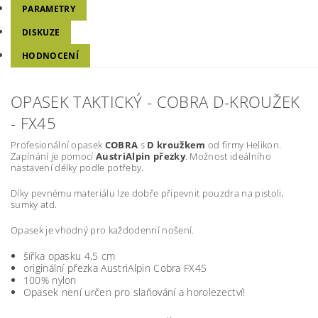
PARAMETRY
DISKUZE
HODNOCENÍ
OPASEK TAKTICKÝ - COBRA D-KROUŽEK
- FX45
Profesionální opasek
COBRA
s
D kroužkem
od firmy Helikon.
Zapínání je pomocí
AustriAlpin přezky
. Možnost ideálního
nastavení délky podle potřeby.
Díky pevnému materiálu lze dobře připevnit pouzdra na pistoli,
sumky atd.
Opasek je vhodný pro každodenní nošení.
šířka opasku 4,5 cm
originální přezka AustriAlpin Cobra FX45
100% nylon
Opasek není určen pro slaňování a horolezectví!