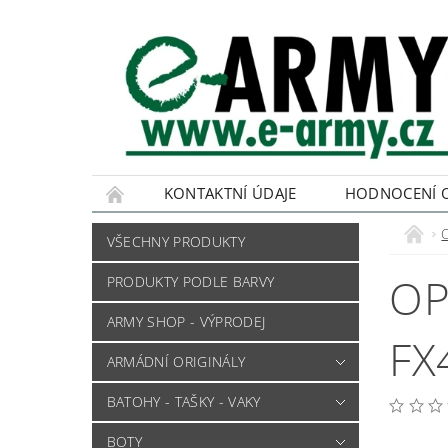
KONTAKTNÍ ÚDAJE
HODNOCENÍ 
VŠECHNY PRODUKTY
OP
PRODUKTY PODLE BARVY
ARMY SHOP - VÝPRODEJ
FX
ARMÁDNÍ ORIGINÁLY
BATOHY - TAŠKY - VAKY
BOTY