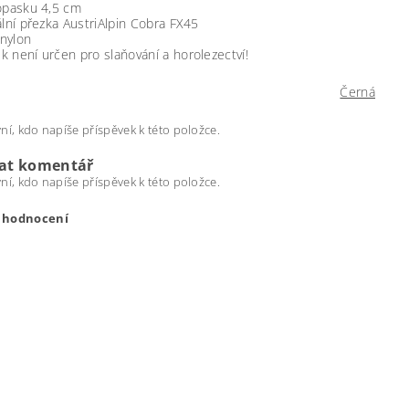
 opasku 4,5 cm
ální přezka AustriAlpin Cobra FX45
nylon
 není určen pro slaňování a horolezectví!
Černá
ní, kdo napíše příspěvek k této položce.
dat komentář
ní, kdo napíše příspěvek k této položce.
t hodnocení