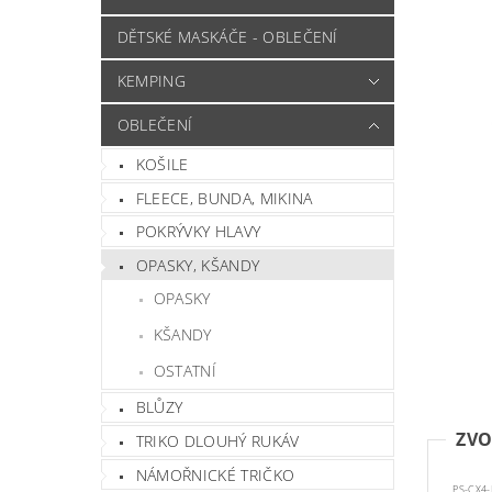
DĚTSKÉ MASKÁČE - OBLEČENÍ
KEMPING
OBLEČENÍ
KOŠILE
FLEECE, BUNDA, MIKINA
POKRÝVKY HLAVY
OPASKY, KŠANDY
OPASKY
KŠANDY
OSTATNÍ
BLŮZY
ZVO
TRIKO DLOUHÝ RUKÁV
NÁMOŘNICKÉ TRIČKO
PS-CX4-