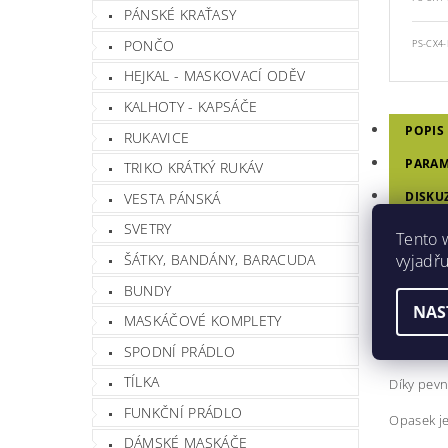
PÁNSKÉ KRAŤASY
PONČO
PS-CX4-
HEJKAL - MASKOVACÍ ODĚV
KALHOTY - KAPSÁČE
POPIS
RUKAVICE
PARAM
TRIKO KRÁTKÝ RUKÁV
DISKU
VESTA PÁNSKÁ
SVETRY
HODN
Tento 
vyjadřu
ŠÁTKY, BANDÁNY, BARACUDA
OPAS
BUNDY
NAS
MASKÁČOVÉ KOMPLETY
Profesio
podle pot
SPODNÍ PRÁDLO
TÍLKA
Díky pevn
FUNKČNÍ PRÁDLO
Opasek j
DÁMSKÉ MASKÁČE