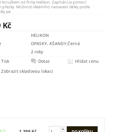
 kroužkem od firmy Helikon. Zapínání je pomocí
n přezky. Možnost ideálního nastavení délky podle
třeby. Díky pe
9 Kč
HELIKON
e
OPASKY, KŠANDY
,
Černá
2 roky
Tisk
Dotaz
Hlídat cenu
Zobrazit skladovou lokaci
NED
1 399 Kč