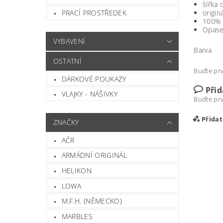
šířka
PRACÍ PROSTŘEDEK
origin
100% 
Opasek
VYBAVENÍ
Barva
OSTATNÍ
Buďte prv
DÁRKOVÉ POUKAZY
Při
VLAJKY - NÁŠIVKY
Buďte prv
Přida
ZNAČKY
AČR
ARMÁDNÍ ORIGINÁL
HELIKON
LOWA
M.F.H. (NĚMECKO)
MARBLES