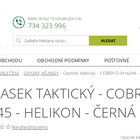
Máte dotaz? Kontaktujte nás:
734 323 996
OBCHODU
OBCHODNÍ PODMÍNKY
POŠTOVNÉ
OBLEČENÍ
OPASKY, KŠANDY
Opasek taktický - COBRA D-kroužek -
ASEK TAKTICKÝ - COB
45 - HELIKON - ČERNÁ
Neohodnoceno
Opasek taktick