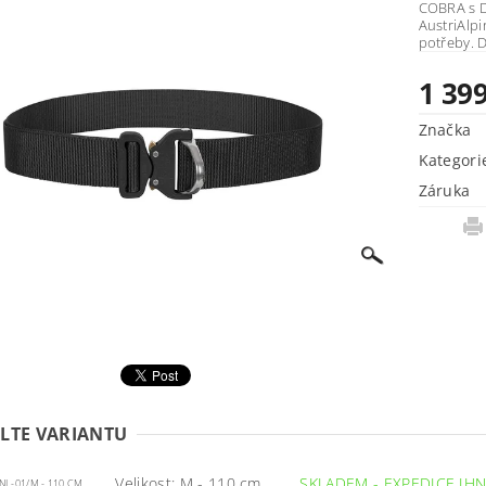
COBRA s D
AustriAlpi
po
1 39
Značka
Kategori
Záruka
LTE VARIANTU
Velikost: M - 110 cm
SKLADEM - EXPEDICE IH
NL-01/M - 110 CM