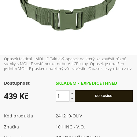
Opasek taktical - MOLLE Taktický opasek na který lze zavěsit různé
sumky s MOLLE systémem a nebo ALICE klipy. Opasek je opatřen
jedním MOLLE páskem, na který vše zavěsíte. Opasek je vyroben z dv
Dostupnost
SKLADEM - EXPEDICE IHNED
439 Kč
Kód produktu
241210-OLIV
Značka
101 INC - V.O.