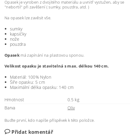
Opasek je vyroben z dvojitého materiálu a uvnitř vystužen, aby se
"nebortil" při zavěšení ( sumky, pouzdra, atd. )
Na opasek lze zavěsit vše.
sumky
kapsičky
nože
pouzdra
Opasek
má zapínání na plastovou sponou.
Velikost opasku je stavitelná s max. délkou 140 cm.
Materiál: 100% Nylon
Šíře opasku: 5 cm
Maximální délka opasku: 140 cm
Hmotnost
0.5 kg
Barva
Oliv
Buďte první, kdo napíše příspěvek k této položce.
Přidat komentář