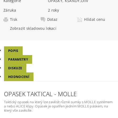
Kategorie
OPASKY, KŠANDY
,
Oliv
Záruka
2 roky
Tisk
Dotaz
Hlídat cenu
Zobrazit skladovou lokaci
POPIS
PARAMETRY
DISKUZE
HODNOCENÍ
OPASEK TAKTICAL - MOLLE
Taktický opasek na který lze zavěsit různé sumky s MOLLE systémem
a nebo ALICE klipy. Opasek je opatřen jedním MOLLE páskem, na
který vše zavěsíte.