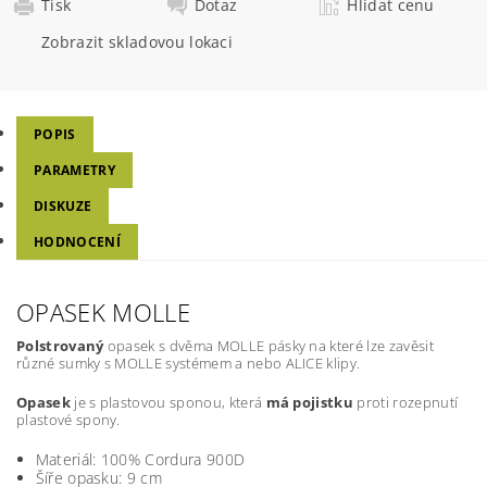
Tisk
Dotaz
Hlídat cenu
Zobrazit skladovou lokaci
POPIS
PARAMETRY
DISKUZE
HODNOCENÍ
OPASEK MOLLE
Polstrovaný
opasek s dvěma MOLLE pásky na které lze zavěsit
různé sumky s MOLLE systémem a nebo ALICE klipy.
Opasek
je s plastovou sponou, která
má pojistku
proti rozepnutí
plastové spony.
Materiál: 100% Cordura 900D
Šíře opasku: 9 cm