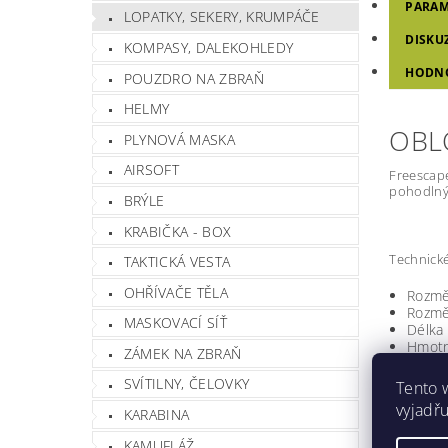
PARAM
LOPATKY, SEKERY, KRUMPÁČE
DISKU
KOMPASY, DALEKOHLEDY
HODN
POUZDRO NA ZBRAŇ
HELMY
OBL
PLYNOVÁ MASKA
AIRSOFT
Freescap
pohodlný 
BRÝLE
KRABIČKA - BOX
Technické
TAKTICKÁ VESTA
OHŘÍVAČE TĚLA
Rozměr
Rozměr
MASKOVACÍ SÍŤ
Délka 
Hmotn
ZÁMEK NA ZBRAŇ
SVÍTILNY, ČELOVKY
Tento 
Hmotnos
vyjadřu
KARABINA
Barva
KAMUFLÁŽ