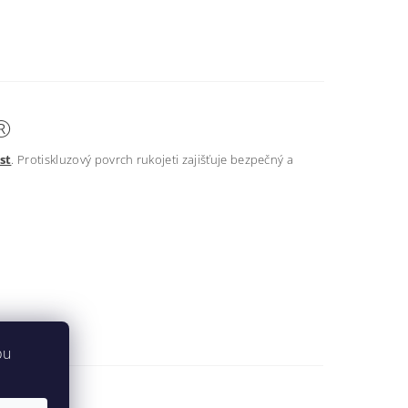
®
st
. Protiskluzový povrch rukojeti zajišťuje bezpečný a
bu