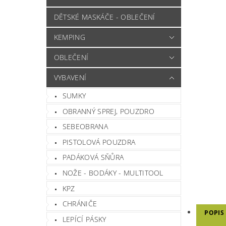
DĚTSKÉ MASKÁČE - OBLEČENÍ
KEMPING
OBLEČENÍ
VYBAVENÍ
SUMKY
OBRANNÝ SPREJ, POUZDRO
SEBEOBRANA
PISTOLOVÁ POUZDRA
PADÁKOVÁ SŇŮRA
NOŽE - BODÁKY - MULTITOOL
KPZ
CHRÁNIČE
POPIS
LEPÍCÍ PÁSKY