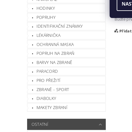
Buďte prv
NAS
HODINKY
Při
POPRUHY
Buďte prv
IDENTIFIKAČNÍ ZNÁMKY
Přida
LÉKÁRNIČKA
OCHRANNÁ MASKA
POPRUH NA ZBRAŇ
BARVY NA ZBRANĚ
PARACORD
PRO PŘEŽITÍ
ZBRANĚ - SPORT
DIABOLKY
Vlož
MAKETY ZBRANÍ
OSTATNÍ