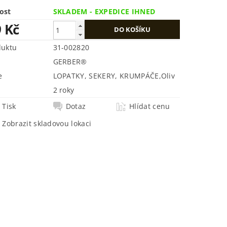
ost
SKLADEM - EXPEDICE IHNED
9 Kč
duktu
31-002820
GERBER®
e
LOPATKY, SEKERY, KRUMPÁČE
,
Oliv
2 roky
Tisk
Dotaz
Hlídat cenu
Zobrazit skladovou lokaci