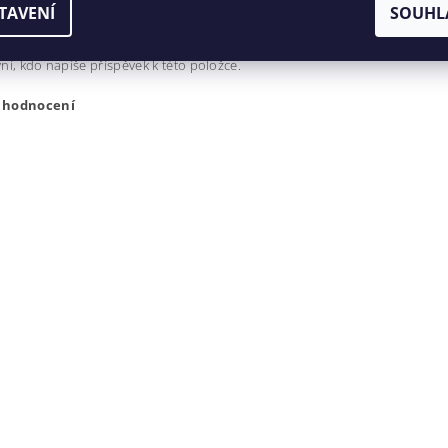
ní, kdo napíše příspěvek k této položce.
TAVENÍ
SOUHL
dat komentář
ní, kdo napíše příspěvek k této položce.
t hodnocení
ením hodnocení souhlasíte s
podmínkami ochrany osobních úda