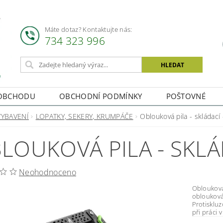
Máte dotaz? Kontaktujte nás:
734 323 996
OBCHODU
OBCHODNÍ PODMÍNKY
POŠTOVNÉ
VYBAVENÍ
LOPATKY, SEKERY, KRUMPÁČE
Oblouková pila - skládací
LOUKOVÁ PILA - SKLÁ
Neohodnoceno
Oblouková pila -
oblouková
Protisklu
při práci 