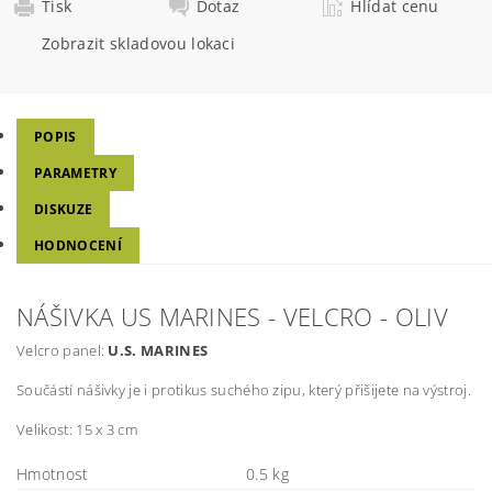
Tisk
Dotaz
Hlídat cenu
Zobrazit skladovou lokaci
POPIS
PARAMETRY
DISKUZE
HODNOCENÍ
NÁŠIVKA US MARINES - VELCRO - OLIV
Velcro panel:
U.S. MARINES
Součástí nášivky je i protikus suchého zipu, který přišijete na výstroj.
Velikost: 15 x 3 cm
Hmotnost
0.5 kg