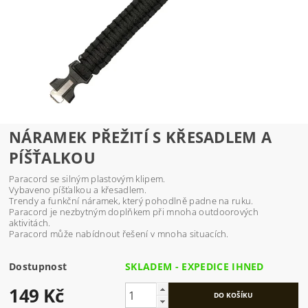
NÁRAMEK PŘEŽITÍ S KŘESADLEM A
PÍŠŤALKOU
Paracord se silným plastovým klipem.
Vybaveno píšťalkou a křesadlem.
Trendy a funkční náramek, který pohodlně padne na ruku.
Paracord je nezbytným doplňkem při mnoha outdoorových
aktivitách.
Paracord může nabídnout řešení v mnoha situacích.
Dostupnost
SKLADEM - EXPEDICE IHNED
149 Kč