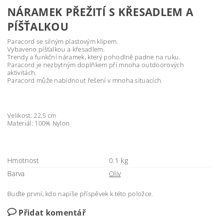
NÁRAMEK PŘEŽITÍ S KŘESADLEM A
PÍŠŤALKOU
Paracord se silným plastovým klipem.
Vybaveno píšťalkou a křesadlem.
Trendy a funkční náramek, který pohodlně padne na ruku.
Paracord je nezbytným doplňkem při mnoha outdoorových
aktivitách.
Paracord může nabídnout řešení v mnoha situacích.
Velikost: 22,5 cm
Materiál: 100% Nylon
Hmotnost
0.1 kg
Barva
Oliv
Buďte první, kdo napíše příspěvek k této položce.
Přidat komentář