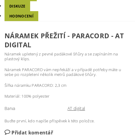
DISKUZE
HODNOCENÍ
NÁRAMEK PŘEŽITÍ - PARACORD - AT
DIGITAL
Náramek upletený z pevné padákové šňůry a se zapínáním na
plastový klips.
Náramek PARACORD vám nepřekáží a v případě potřeby máte u
sebe po rozpletení několik metrů padákové šňůry.
Šířka náramku PARACORD: 2,3 cm
Materiál: 100% polyester
Barva
AT digital
Buďte první, kdo napíše příspěvek k této položce.
Přidat komentář