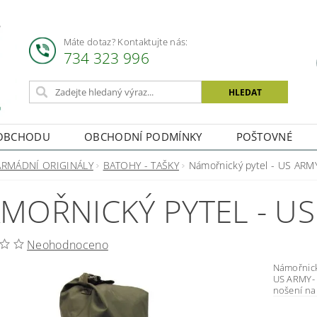
Máte dotaz? Kontaktujte nás:
734 323 996
OBCHODU
OBCHODNÍ PODMÍNKY
POŠTOVNÉ
ARMÁDNÍ ORIGINÁLY
BATOHY - TAŠKY
Námořnický pytel - US ARMY
MOŘNICKÝ PYTEL - US
Neohodnoceno
Námořnický Vak - US ARMY
US ARMY- MARINE Držadlo pro nošen