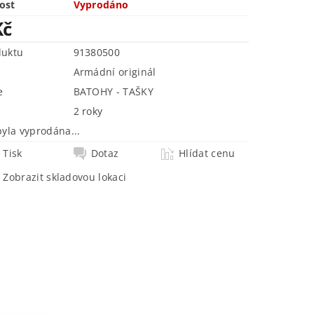
ost
Vyprodáno
Kč
duktu
91380500
Armádní originál
e
BATOHY - TAŠKY
2 roky
byla vyprodána...
Tisk
Dotaz
Hlídat cenu
Zobrazit skladovou lokaci