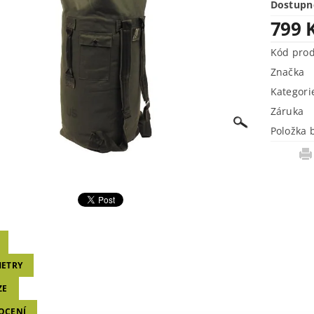
Dostupn
799 
Kód pro
Značka
Kategori
Záruka
Položka 
ETRY
ZE
OCENÍ