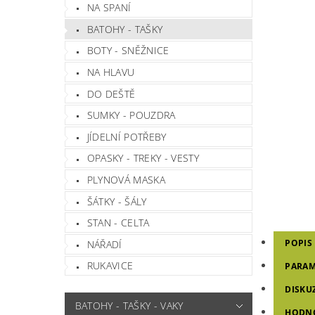
NA SPANÍ
BATOHY - TAŠKY
BOTY - SNĚŽNICE
NA HLAVU
DO DEŠTĚ
SUMKY - POUZDRA
JÍDELNÍ POTŘEBY
OPASKY - TREKY - VESTY
PLYNOVÁ MASKA
ŠÁTKY - ŠÁLY
STAN - CELTA
POPIS
NÁŘADÍ
RUKAVICE
PARAM
DISKU
BATOHY - TAŠKY - VAKY
HODN