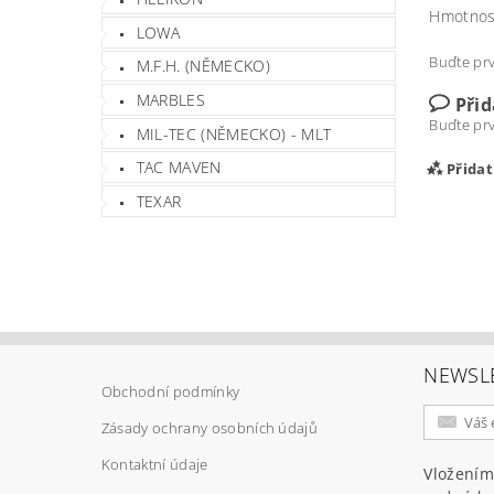
Hmotnos
LOWA
Buďte prv
M.F.H. (NĚMECKO)
MARBLES
Při
Buďte prv
MIL-TEC (NĚMECKO) - MLT
TAC MAVEN
Přida
TEXAR
NEWSL
Obchodní podmínky
Zásady ochrany osobních údajů
Vlož
Kontaktní údaje
Vložením