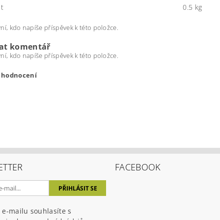
t
0.5 kg
ní, kdo napíše příspěvek k této položce.
dat komentář
ní, kdo napíše příspěvek k této položce.
t hodnocení
ETTER
FACEBOOK
ením hodnocení souhlasíte s
podmínkami ochrany osobních úda
 e-mailu souhlasíte s