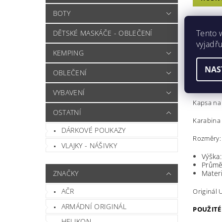
BOTY
NÁM
Tento 
DĚTSKÉ MASKÁČE - OBLEČENÍ
vyjadřu
Origináln
KEMPING
Držadlo p
NAS
OBLEČENÍ
Dva rame
VYBAVENÍ
Kapsa na
OSTATNÍ
Karabina 
DÁRKOVÉ POUKAZY
Rozměry:
VLAJKY - NÁŠIVKY
Výška
Průmě
Materi
ZNAČKY
AČR
Originál 
ARMÁDNÍ ORIGINÁL
POUŽITÉ
HELIKON