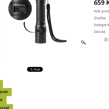
659 
Kód pro
Značka
Kategori
Záruka
ETRY
ZE
OCENÍ