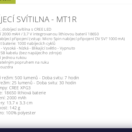
JECÍ SVÍTILNA - MT1R
, dobíjecí svítilna s CREE LED
í 2000 mAH / 3,7 V integrovanou lithiovou baterií 18650
nabíjecí připojení (vstup: Micro 5pin nabíjecí připojení DV 5V? 1000 mA)
st baterie: 1000 nabíjecích cyklů
 - Vysoká - Nízká - Blikající světlo - Vypnuto
USB kabelu (bez napájecího zdroje)
í jednou rukou
matelným popruhem na ruku
pouzdra
 režim: 500 lumenů - Doba svitu: 7 hodin
režim: 25 lumenů - Doba svitu: 30 hodin
ampy: CREE XPG3
e: 18650 lithiová baterie
ení: 2000 mAh
ry: 13,7 x 3,3 cm
ost: 142 g
ro: 100% polyester