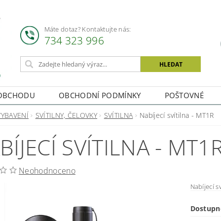
Máte dotaz? Kontaktujte nás:
734 323 996
OBCHODU
OBCHODNÍ PODMÍNKY
POŠTOVNÉ
VYBAVENÍ
SVÍTILNY, ČELOVKY
SVÍTILNA
Nabíjecí svítilna - MT1R
BÍJECÍ SVÍTILNA - MT1
Neohodnoceno
Nabíjecí sv
Dostupn