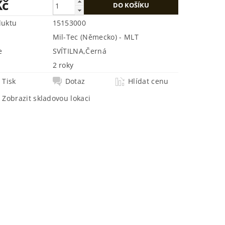
Kč
duktu
15153000
Mil-Tec (Německo) - MLT
e
SVÍTILNA
,
Černá
2 roky
Tisk
Dotaz
Hlídat cenu
Zobrazit skladovou lokaci