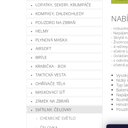
LOPATKY, SEKERY, KRUMPÁČE
KOMPASY, DALEKOHLEDY
NABÍ
POUZDRO NA ZBRAŇ
- robustní
HELMY
- Napájen
- Skryté 
PLYNOVÁ MASKA
- Životno
- 4 režimy
AIRSOFT
- včetně 
- Ovládán
BRÝLE
- s odní
- včetně 
KRABIČKA - BOX
TAKTICKÁ VESTA
Vysoký
Nízký 
OHŘÍVAČE TĚLA
Typ l
Bateri
MASKOVACÍ SÍŤ
Napáj
Rozmě
ZÁMEK NA ZBRAŇ
Hmotn
Pouzd
SVÍTILNY, ČELOVKY
CHEMICKÉ SVĚTLO
ČELOVKA