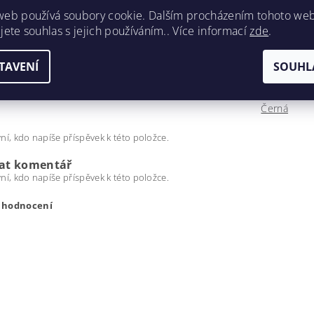
web používá soubory cookie. Dalším procházením tohoto we
jete souhlas s jejich používáním.. Více informací
zde
.
TAVENÍ
SOUHL
t
0.5 kg
Černá
ní, kdo napíše příspěvek k této položce.
dat komentář
ní, kdo napíše příspěvek k této položce.
t hodnocení