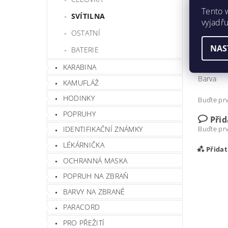
Tento 
SVÍTILNA
vyjadřu
OSTATNÍ
NAS
BATERIE
Hmotnos
KARABINA
Barva
KAMUFLÁŽ
HODINKY
Buďte prv
POPRUHY
Při
Buďte prv
IDENTIFIKAČNÍ ZNÁMKY
LÉKÁRNIČKA
Přida
OCHRANNÁ MASKA
POPRUH NA ZBRAŇ
BARVY NA ZBRANĚ
PARACORD
PRO PŘEŽITÍ