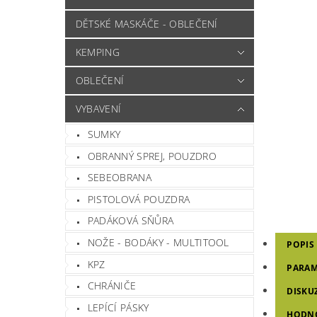
DĚTSKÉ MASKÁČE - OBLEČENÍ
KEMPING
OBLEČENÍ
VYBAVENÍ
SUMKY
OBRANNÝ SPREJ, POUZDRO
SEBEOBRANA
PISTOLOVÁ POUZDRA
PADÁKOVÁ SŇŮRA
NOŽE - BODÁKY - MULTITOOL
POPIS
KPZ
PARAM
CHRÁNIČE
DISKU
LEPÍCÍ PÁSKY
HODN