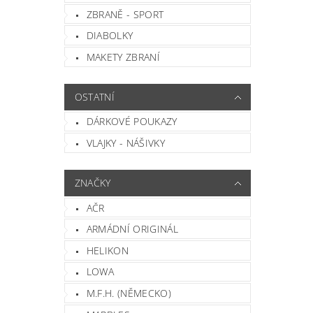
ZBRANĚ - SPORT
DIABOLKY
MAKETY ZBRANÍ
Vlož
OSTATNÍ
DÁRKOVÉ POUKAZY
VLAJKY - NÁŠIVKY
ZNAČKY
AČR
ARMÁDNÍ ORIGINÁL
HELIKON
LOWA
M.F.H. (NĚMECKO)