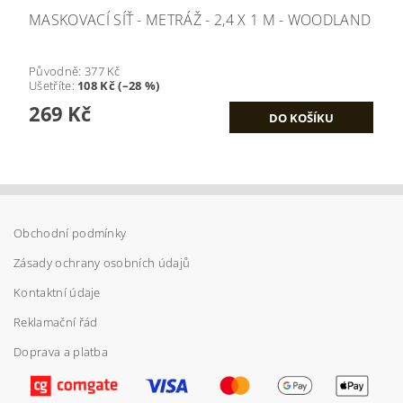
MASKOVACÍ SÍŤ - METRÁŽ - 2,4 X 1 M - WOODLAND
Původně:
377 Kč
Ušetříte
:
108 Kč (–28 %)
269 Kč
Obchodní podmínky
Zásady ochrany osobních údajů
Kontaktní údaje
Reklamační řád
Doprava a platba