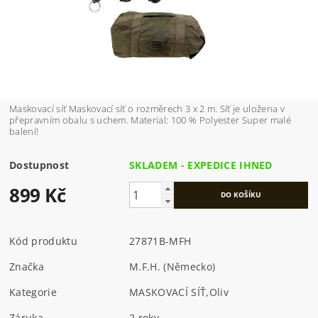
Maskovací síť Maskovací síť o rozměrech 3 x 2 m. Síť je uložena v
přepravním obalu s uchem. Material: 100 % Polyester Super malé
balení!
Dostupnost
SKLADEM - EXPEDICE IHNED
899 Kč
Kód produktu
27871B-MFH
Značka
M.F.H. (Německo)
Kategorie
MASKOVACÍ SÍŤ
,
Oliv
Záruka
2 roky