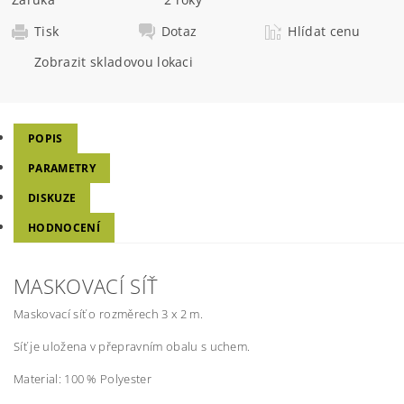
Tisk
Dotaz
Hlídat cenu
Zobrazit skladovou lokaci
POPIS
PARAMETRY
DISKUZE
HODNOCENÍ
MASKOVACÍ SÍŤ
Maskovací síť o rozměrech 3 x 2 m.
Síť je uložena v přepravním obalu s uchem.
Material:
100 % Polyester