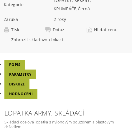
LOPATKY, SEKERY,
Kategorie
KRUMPÁČE
,
Černá
Záruka
2 roky
Tisk
Dotaz
Hlídat cenu
Zobrazit skladovou lokaci
POPIS
PARAMETRY
DISKUZE
HODNOCENÍ
LOPATKA ARMY, SKLÁDACÍ
Skládací ocelová lopatka s nylonovým pouzdrem a plastovým
držadlem.