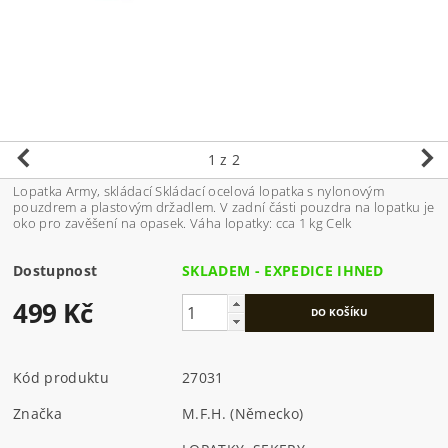
1
z 2
Lopatka Army, skládací Skládací ocelová lopatka s nylonovým
pouzdrem a plastovým držadlem. V zadní části pouzdra na lopatku je
oko pro zavěšení na opasek. Váha lopatky: cca 1 kg Celk
Dostupnost
SKLADEM - EXPEDICE IHNED
499 Kč
Kód produktu
27031
Značka
M.F.H. (Německo)