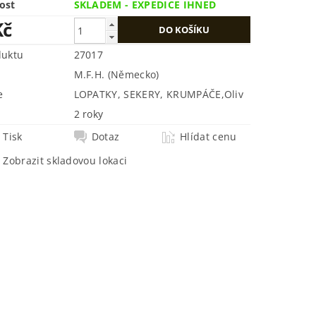
ost
SKLADEM - EXPEDICE IHNED
Kč
duktu
27017
M.F.H. (Německo)
e
LOPATKY, SEKERY, KRUMPÁČE
,
Oliv
2 roky
Tisk
Dotaz
Hlídat cenu
Zobrazit skladovou lokaci