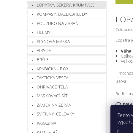
LOPATKY, SEKERY, KRUMPÁČE
KOMPASY, DALEKOHLEDY
LOPA
POUZDRO NA ZBRAŇ
Celoocelo
HELMY
Lopatka j
PLYNOVÁ MASKA
AIRSOFT
Váha
Celkov
BRÝLE
Veliko
KRABIČKA - BOX
Hmotnos
TAKTICKÁ VESTA
Barva
OHŘÍVAČE TĚLA
Buďte prv
MASKOVACÍ SÍŤ
Při
ZÁMEK NA ZBRAŇ
Buďte prv
SVÍTILNY, ČELOVKY
Tento 
vyjadřu
Přida
KARABINA
KAMUFLÁŽ