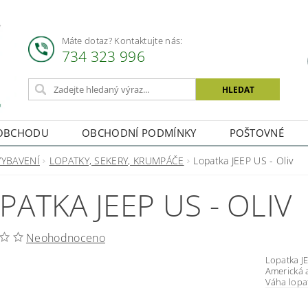
Máte dotaz? Kontaktujte nás:
734 323 996
OBCHODU
OBCHODNÍ PODMÍNKY
POŠTOVNÉ
VYBAVENÍ
LOPATKY, SEKERY, KRUMPÁČE
Lopatka JEEP US - Oliv
PATKA JEEP US - OLIV
Neohodnoceno
Lopatka JEEP US Celoocelová lopatka
Americká armáda n