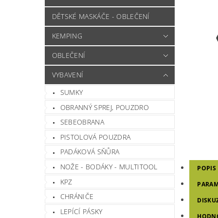
DĚTSKÉ MASKÁČE - OBLEČENÍ
KEMPING
OBLEČENÍ
VYBAVENÍ
SUMKY
OBRANNÝ SPREJ, POUZDRO
SEBEOBRANA
PISTOLOVÁ POUZDRA
PADÁKOVÁ SŇŮRA
NOŽE - BODÁKY - MULTITOOL
POPIS
KPZ
PARAM
CHRÁNIČE
DISKU
LEPÍCÍ PÁSKY
HODN