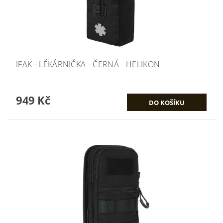
IFAK - LÉKÁRNIČKA - ČERNÁ - HELIKON
949 Kč