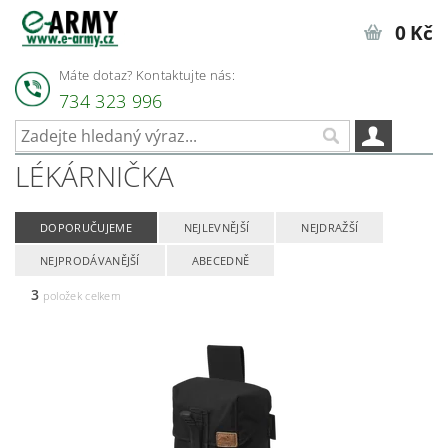
0 Kč
Máte dotaz? Kontaktujte nás:
734 323 996
LÉKÁRNIČKA
DOPORUČUJEME
NEJLEVNĚJŠÍ
NEJDRAŽŠÍ
NEJPRODÁVANĚJŠÍ
ABECEDNĚ
3
položek celkem