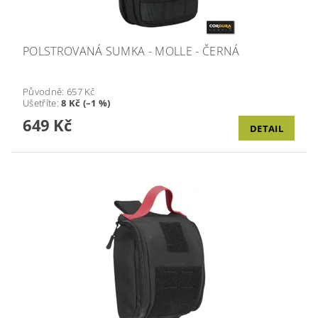
POLSTROVANÁ SUMKA - MOLLE - ČERNÁ
Původně:
657 Kč
Ušetříte
:
8 Kč (–1 %)
649 Kč
DETAIL