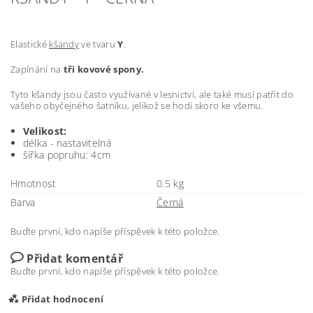
Elastické
kšandy
ve tvaru
Y
.
Zapínání na
tři kovové spony.
Tyto kšandy jsou často využívané v lesnictví, ale také musí patřit do
vašeho obyčejného šatníku, jelikož se hodí skoro ke všemu.
Velikost:
délka - nastavitelná
šířka popruhu: 4cm
Hmotnost
0.5 kg
Barva
Černá
Buďte první, kdo napíše příspěvek k této položce.
Přidat komentář
Buďte první, kdo napíše příspěvek k této položce.
Přidat hodnocení