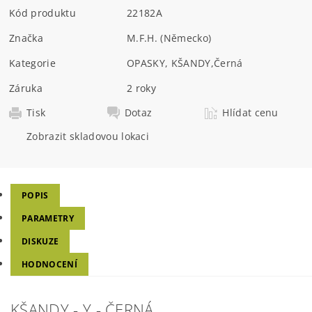
Kód produktu
22182A
Značka
M.F.H. (Německo)
Kategorie
OPASKY, KŠANDY
,
Černá
Záruka
2 roky
Tisk
Dotaz
Hlídat cenu
Zobrazit skladovou lokaci
POPIS
PARAMETRY
DISKUZE
HODNOCENÍ
KŠANDY - Y - ČERNÁ