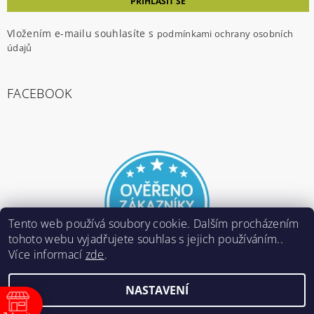
Vložením e-mailu souhlasíte s
podmínkami ochrany osobních
údajů
FACEBOOK
Tento web používá soubory cookie. Dalším procházením
tohoto webu vyjadřujete souhlas s jejich používáním..
Více informací
zde
.
NASTAVENÍ
2026 ©
E-ARMY.cz
, všechna práva vyhrazena