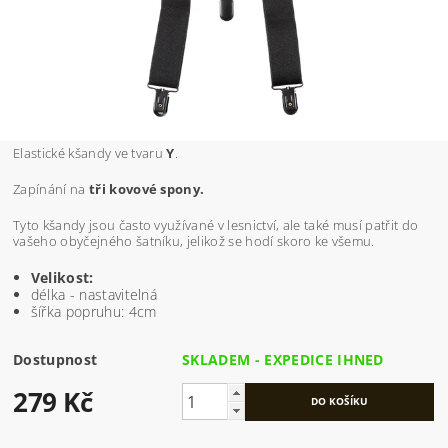
Elastické
kšandy
ve tvaru
Y
.
Zapínání na
tři kovové spony.
Tyto kšandy jsou často využívané v lesnictví, ale také musí patřit do
vašeho obyčejného šatníku, jelikož se hodí skoro ke všemu.
Velikost:
délka - nastavitelná
šířka popruhu: 4cm
Dostupnost
SKLADEM - EXPEDICE IHNED
279 Kč