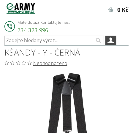
0 Kč
Máte dotaz? Kontaktujte nás:
734 323 996
KŠANDY - Y - ČERNÁ
Neohodnoceno