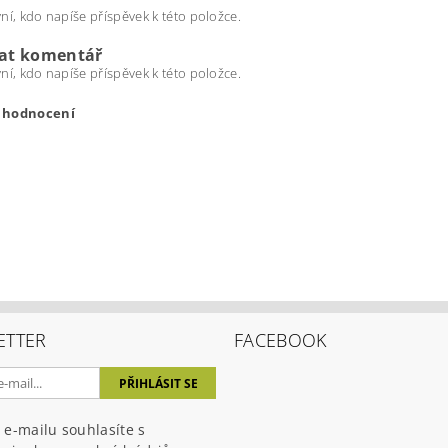
ní, kdo napíše příspěvek k této položce.
dat komentář
ní, kdo napíše příspěvek k této položce.
t hodnocení
ETTER
FACEBOOK
ením hodnocení souhlasíte s
podmínkami ochrany osobních úda
 e-mailu souhlasíte s