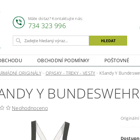
Máte dotaz? Kontaktujte nás:
734 323 996
OBCHODU
OBCHODNÍ PODMÍNKY
POŠTOVNÉ
ARMÁDNÍ ORIGINÁLY
OPASKY - TREKY - VESTY
Kšandy Y Bundeswehr
ANDY Y BUNDESWEHR -
Neohodnoceno
Origináln
Dostupn