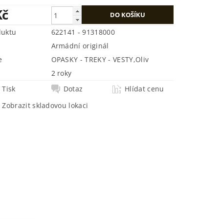
Kč
duktu
622141 - 91318000
Armádní originál
e
OPASKY - TREKY - VESTY
,
Oliv
2 roky
Tisk
Dotaz
Hlídat cenu
Zobrazit skladovou lokaci