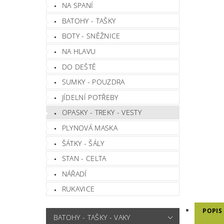
NA SPANÍ
BATOHY - TAŠKY
BOTY - SNĚŽNICE
NA HLAVU
DO DEŠTĚ
SUMKY - POUZDRA
JÍDELNÍ POTŘEBY
OPASKY - TREKY - VESTY
PLYNOVÁ MASKA
ŠÁTKY - ŠÁLY
STAN - CELTA
NÁŘADÍ
RUKAVICE
POPIS
BATOHY - TAŠKY - VAKY