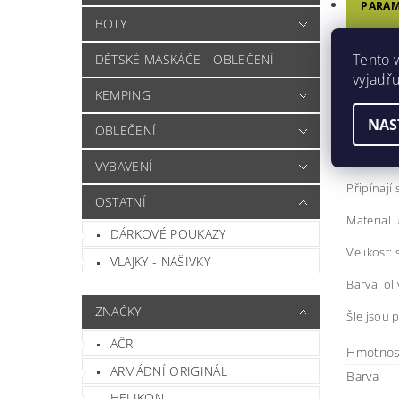
PARAM
BOTY
DISKU
Tento 
DĚTSKÉ MASKÁČE - OBLEČENÍ
HODN
vyjadřu
KEMPING
KŠA
NAS
OBLEČENÍ
Originál
VYBAVENÍ
Připínají 
OSTATNÍ
Material 
DÁRKOVÉ POUKAZY
Velikost: 
VLAJKY - NÁŠIVKY
Barva: oli
ZNAČKY
Šle jsou p
AČR
Hmotnos
ARMÁDNÍ ORIGINÁL
Barva
HELIKON