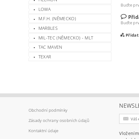
Buďte prv
LOWA
Při
M.F.H. (NĚMECKO)
Buďte prv
MARBLES
Přida
MIL-TEC (NĚMECKO) - MLT
TAC MAVEN
TEXAR
NEWSL
Obchodní podmínky
Vlož
Zásady ochrany osobních údajů
Kontaktní údaje
Vložením