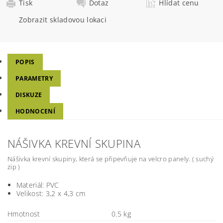
Tisk
Dotaz
Hlídat cenu
Zobrazit skladovou lokaci
POPIS
PARAMETRY
DISKUZE
HODNOCENÍ
NÁŠIVKA KREVNÍ SKUPINA
Nášivka krevní skupiny, která se připevňuje na velcro panely. ( suchý
zip )
Materiál: PVC
Velikost: 3,2 x 4,3 cm
Hmotnost
0.5 kg