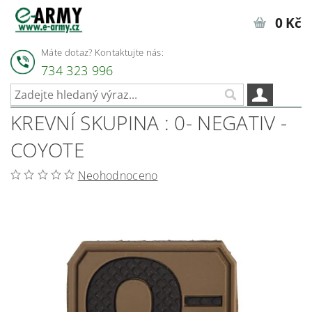
0 Kč
Máte dotaz? Kontaktujte nás:
734 323 996
KREVNÍ SKUPINA : 0- NEGATIV -
COYOTE
Neohodnoceno