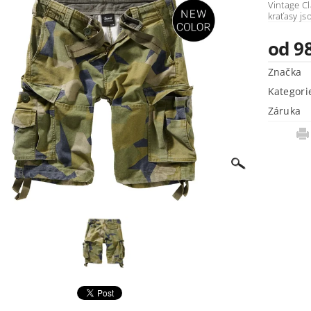
Vintage Classic Díky pevnému materiálu js
kraťasy js
od 9
Značka
Kategori
Záruka