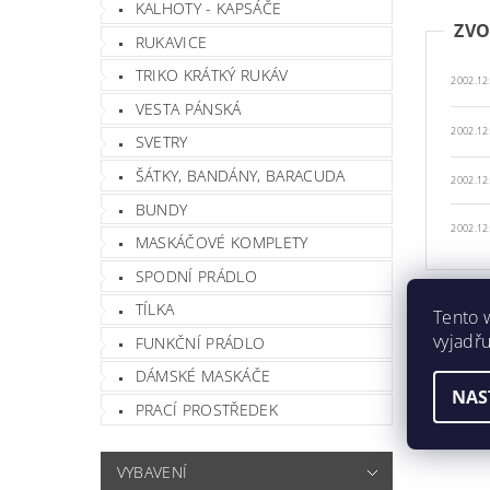
KALHOTY - KAPSÁČE
ZVO
RUKAVICE
TRIKO KRÁTKÝ RUKÁV
2002.1
VESTA PÁNSKÁ
2002.12
SVETRY
ŠÁTKY, BANDÁNY, BARACUDA
2002.1
BUNDY
2002.1
MASKÁČOVÉ KOMPLETY
SPODNÍ PRÁDLO
TÍLKA
Tento 
POPIS
vyjadřu
FUNKČNÍ PRÁDLO
PARAM
DÁMSKÉ MASKÁČE
NAS
DISKU
PRACÍ PROSTŘEDEK
HODN
VYBAVENÍ