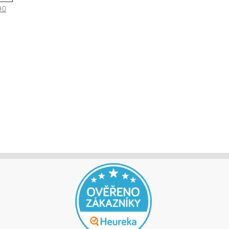
90
jů