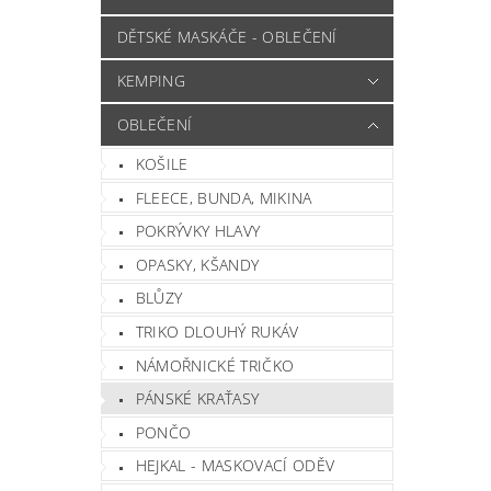
DĚTSKÉ MASKÁČE - OBLEČENÍ
KEMPING
OBLEČENÍ
KOŠILE
FLEECE, BUNDA, MIKINA
POKRÝVKY HLAVY
OPASKY, KŠANDY
BLŮZY
TRIKO DLOUHÝ RUKÁV
NÁMOŘNICKÉ TRIČKO
PÁNSKÉ KRAŤASY
PONČO
HEJKAL - MASKOVACÍ ODĚV