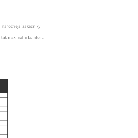
 náročnější zákazníky.
l tak maximální komfort.