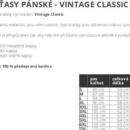
ŤASY PÁNSKÉ - VINTAGE CLASSIC
kraťasy v provedení
Vintage Classic
ému materiálu jsou velmi odolné. Tyto kraťasy jsou výbornou volbou i pro
řih je přizpůsoben tak, aby nebránil při žádné volnočasové aktivitě a poskyt
ční nasazené kapsy.
dní kapsa
ední vnitřní kapsy
: 100 % předepraná bavlna
pas
celková
kalhot
délka
S
80 cm
54 cm
M
87 cm
56 cm
L
94 cm
57 cm
XL
96 cm
58 cm
XXL
100 cm
60 cm
3XL
105 cm
62 cm
4XL
110 cm
63 cm
5XL
115 cm
64 cm
6XL
120 cm
65 cm
7XL
125 cm
66 cm