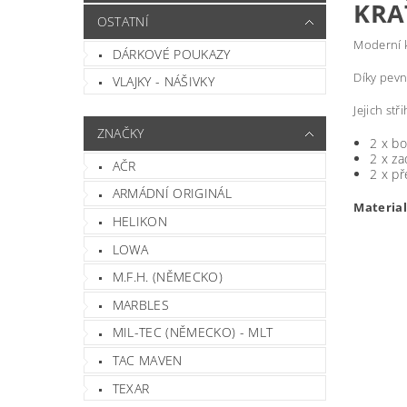
KRA
OSTATNÍ
Moderní 
DÁRKOVÉ POUKAZY
Díky pevn
VLAJKY - NÁŠIVKY
Jejich st
ZNAČKY
2 x bo
2 x za
AČR
2 x př
ARMÁDNÍ ORIGINÁL
Material
HELIKON
LOWA
M.F.H. (NĚMECKO)
MARBLES
MIL-TEC (NĚMECKO) - MLT
TAC MAVEN
TEXAR