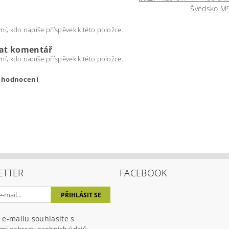
Švédsko M
ní, kdo napíše příspěvek k této položce.
dat komentář
ní, kdo napíše příspěvek k této položce.
t hodnocení
ETTER
FACEBOOK
ením hodnocení souhlasíte s
podmínkami ochrany osobních úda
 e-mailu souhlasíte s