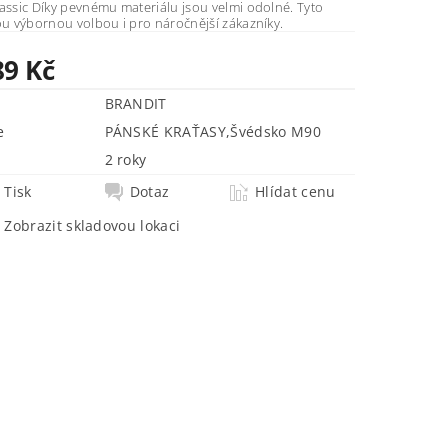
ou velmi odolné. Tyto
ou výbornou volbou i pro náročnější zákazníky.
89 Kč
BRANDIT
e
PÁNSKÉ KRAŤASY
,
Švédsko M90
2 roky
Tisk
Dotaz
Hlídat cenu
Zobrazit skladovou lokaci