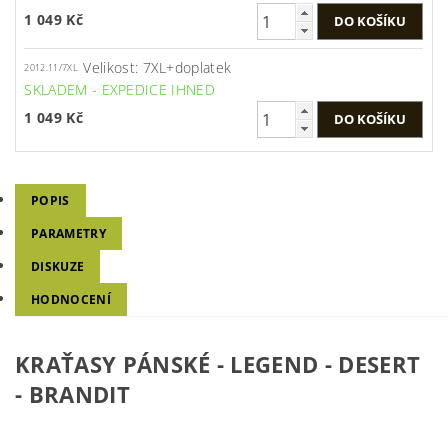
1 049 Kč
Velikost: 7XL+doplatek
2012.11/7XL
SKLADEM - EXPEDICE IHNED
1 049 Kč
POPIS
PARAMETRY
DISKUZE
HODNOCENÍ
KRAŤASY PÁNSKÉ -
LEGEND - DESERT
- BRANDIT