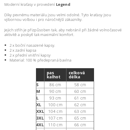
Moderní kraťasy v provedení
Legend
Díky pevnému materiálu jsou velmi odolné. Tyto kraťasy jsou
výbornou volbou i pro náročnější zákazníky.
Jejich střih je přizpůsoben tak, aby nebránil při žádné volnočasové
aktivitě a poskytl tak maximální komfort.
2 x boční nasazené kapsy.
2 x zadní kapsa
2 x přední vnitřní kapsy
Material: 100 % předepraná bavlna
pas
celková
kalhot
délka
S
86 cm
58 cm
M
90 cm
60 cm
L
93 cm
61 cm
XL
100 cm
62 cm
XXL
104 cm
63 cm
3XL
107 cm
65 cm
4XL
110 cm
66 cm