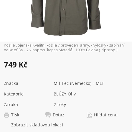
Košile vojenská Kvalitní košile v provedení army. - výložky - zapínání
na knoflíky - 2 x náprsní kapsa Materiál: 100% Bavlna ( rip stop )
749 Kč
Značka
Mil-Tec (Německo) - MLT
Kategorie
BLŮZY
,
Oliv
Záruka
2 roky
Tisk
Dotaz
Hlídat cenu
Zobrazit skladovou lokaci