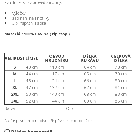
Kvalitní košile v provedení army.
- výložky
- zapínání na knoflíky
- 2 x náprsní kapsa
Materiál: 100% Bavlna ( rip stop )
OBVOD
DÉLKA
CELKOVÁ
VELIKOST
LÍMEC
HRUDNÍKU
RUKÁVU
DÉLKA
S
43 cm
110 cm
64 cm
78 cm
M
44 cm
117 cm
65 cm
79 cm
L
45 cm
124 cm
66 cm
80 cm
XL
47 cm
132 cm
67 cm
81 cm
2XL
50 cm
140 cm
68 cm
83 cm
3XL
52 cm
144 cm
69 cm
85 cm
Barva
Oliv
Buďte první, kdo napíše příspěvek k této položce.
Přidat komentář