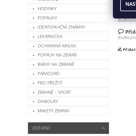
NAS
Hmotnos
HODINKY
POPRUHY
Buďte prv
IDENTIFIKAČNÍ ZNÁMKY
Při
LÉKÁRNIČKA
Buďte prv
OCHRANNÁ MASKA
Přida
POPRUH NA ZBRAŇ
BARVY NA ZBRANĚ
PARACORD
PRO PŘEŽITÍ
ZBRANĚ - SPORT
DIABOLKY
MAKETY ZBRANÍ
Vlož
OSTATNÍ