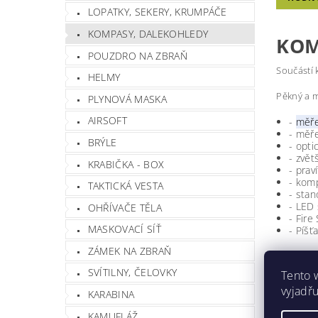
LOPATKY, SEKERY, KRUMPÁČE
KOMPASY, DALEKOHLEDY
KOM
POUZDRO NA ZBRAŇ
Součástí 
HELMY
Pěkný a 
PLYNOVÁ MASKA
AIRSOFT
-
měře
-
měře
BRÝLE
-
opti
-
zvět
KRABIČKA - BOX
-
prav
- kom
TAKTICKÁ VESTA
-
stan
- LED
OHŘÍVAČE TĚLA
-
Fire 
MASKOVACÍ SÍŤ
-
Píšťa
ZÁMEK NA ZBRAŇ
ROZMĚR
SVÍTILNY, ČELOVKY
Tento 
- délk
vyjadřu
KARABINA
- šířk
- výšk
KAMUFLÁŽ