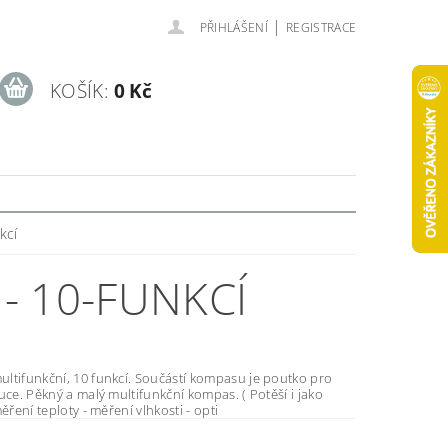
|
PŘIHLÁŠENÍ
REGISTRACE
KOŠÍK:
0 Kč
kcí
- 10-FUNKCÍ
, 10 funkcí. Součástí kompasu je poutko pro
as. ( Potěší i jako
dárek ) - měření teploty - měření vlhkosti - opti