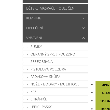
DĚTSKÉ MASKÁČE - OBLEČENÍ
KEMPING
OBLEČENÍ
VYBAVENÍ
SUMKY
OBRANNÝ SPREJ, POUZDRO
SEBEOBRANA
PISTOLOVÁ POUZDRA
PADÁKOVÁ SŇŮRA
NOŽE - BODÁKY - MULTITOOL
POPIS
KPZ
PARAM
CHRÁNIČE
DISKU
LEPÍCÍ PÁSKY
HODN