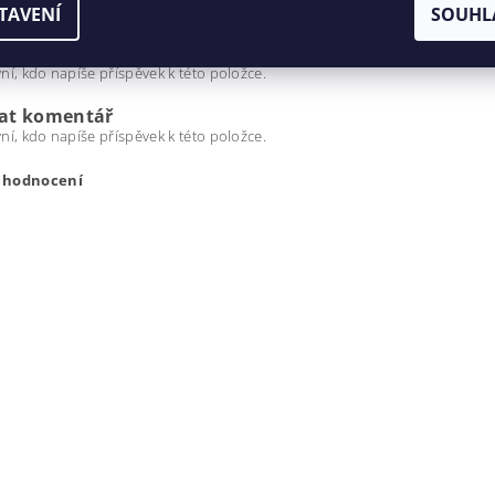
TAVENÍ
SOUHL
t
0.5 kg
ní, kdo napíše příspěvek k této položce.
dat komentář
ní, kdo napíše příspěvek k této položce.
t hodnocení
ením hodnocení souhlasíte s
podmínkami ochrany osobních úda