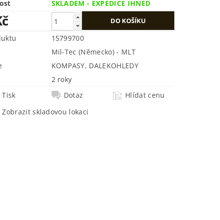
ost
SKLADEM - EXPEDICE IHNED
Kč
duktu
15799700
Mil-Tec (Německo) - MLT
e
KOMPASY, DALEKOHLEDY
2 roky
Tisk
Dotaz
Hlídat cenu
Zobrazit skladovou lokaci