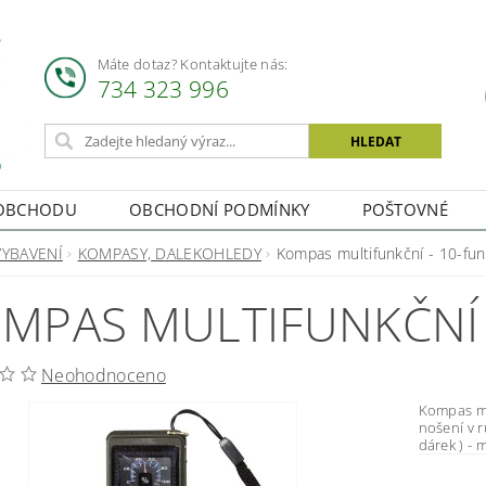
Máte dotaz? Kontaktujte nás:
734 323 996
OBCHODU
OBCHODNÍ PODMÍNKY
POŠTOVNÉ
VYBAVENÍ
KOMPASY, DALEKOHLEDY
Kompas multifunkční - 10-fun
MPAS MULTIFUNKČNÍ 
Neohodnoceno
Kompas multifunkční
nošení v ruce. Pěkný a malý multifunkční komp