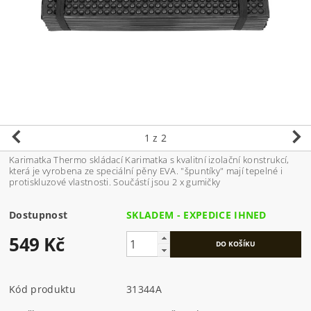
1
z 2
Karimatka Thermo skládací Karimatka s kvalitní izolační konstrukcí,
která je vyrobena ze speciální pěny EVA. "špuntíky" mají tepelné i
protiskluzové vlastnosti. Součástí jsou 2 x gumičky
Dostupnost
SKLADEM - EXPEDICE IHNED
549 Kč
Kód produktu
31344A