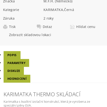
Značka
M.F.H. (Německo)
Kategorie
KARIMATKA
,
Černá
Záruka
2 roky
Tisk
Dotaz
Hlídat cenu
Zobrazit skladovou lokaci
POPIS
PARAMETRY
DISKUZE
HODNOCENÍ
KARIMATKA THERMO SKLÁDACÍ
Karimatka s kvalitní izolační konstrukcí, která je vyrobena ze
speciální pěny EVA.