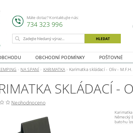
Máte dotaz? Kontaktujte nás:
734 323 996
OBCHODU
OBCHODNÍ PODMÍNKY
POŠTOVNÉ
KEMPING
NA SPANÍ
KARIMATKA
Karimatka skládací - Oliv - M.F.H.
RIMATKA SKLÁDACÍ - OL
Neohodnoceno
Karimatka skládací Kopie skláda
Německý Bundeswehr. Výhod