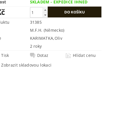
ost
SKLADEM - EXPEDICE IHNED
Kč
duktu
31385
M.F.H. (Německo)
e
KARIMATKA
,
Oliv
2 roky
Tisk
Dotaz
Hlídat cenu
Zobrazit skladovou lokaci