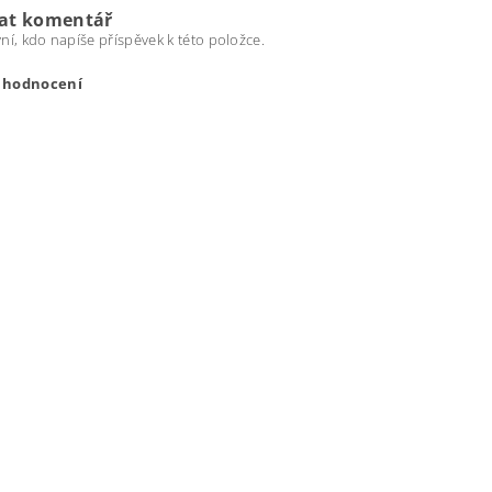
dat komentář
ní, kdo napíše příspěvek k této položce.
t hodnocení
ením hodnocení souhlasíte s
podmínkami ochrany osobních úda