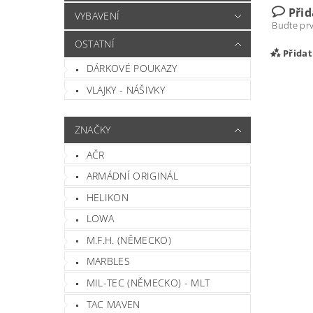
Při
VYBAVENÍ
Buďte prv
OSTATNÍ
Přida
DÁRKOVÉ POUKAZY
VLAJKY - NÁŠIVKY
ZNAČKY
AČR
ARMÁDNÍ ORIGINÁL
HELIKON
LOWA
Vlož
M.F.H. (NĚMECKO)
MARBLES
MIL-TEC (NĚMECKO) - MLT
TAC MAVEN