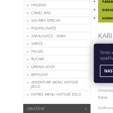
PARAM
HYGIENA
DISKU
CAMEL BAG
HODN
SOLÁRNÍ SPRCHA
PODPALOVAČE
KAR
ZAPALOVAČE - SIRKY
VAŘIČE
Kopie skl
PALIVO
Tento 
Výhody k
vyjadřu
RUČNÍK
ÚPRAVA VODY
NAS
Délka
REPELENT
Šířka 
Tloušť
ADVENTURE MENU HOTOVÉ
JÍDLO
Hmotnos
EXPRES MENU HOTOVÉ JÍDLO
Barva
Buďte prv
OBLEČENÍ