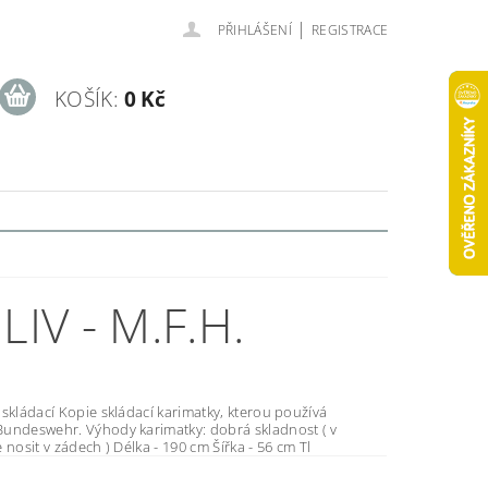
|
PŘIHLÁŠENÍ
REGISTRACE
KOŠÍK:
0 Kč
IV - M.F.H.
cí karimatky, kterou používá
y karimatky: dobrá skladnost ( v
batohu lze nosit v zádech ) Délka - 190 cm Šířka - 56 cm Tl