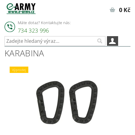
0 Kč
Máte dotaz? Kontaktujte nás:
734 323 996
KARABINA
Výprodej