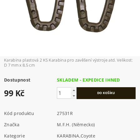
Karabina plastová 2 KS Karabina pro zavěšení výstroje atd. Velikost:
D 7 mm x 8,5 cm
Dostupnost
SKLADEM - EXPEDICE IHNED
99 Kč
Kód produktu
27531R
Značka
M.F.H. (Německo)
Kategorie
KARABINA
,
Coyote