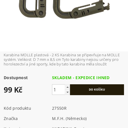
Karabina MOLLE plastová - 2 KS Karabina se připevňuje na MOLLE
systém. Velikost: D 7 mm x 8,5 cm Tyto karabiny nejsou určeny pro
horolezectví a jiné sporty, kde by tato karabina měla sloužit
Dostupnost
SKLADEM - EXPEDICE IHNED
99 Kč
Kód produktu
27550R
Značka
M.F.H. (Německo)