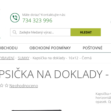
Máte dotaz? Kontaktujte nás:
734 323 996
OBCHODU
OBCHODNÍ PODMÍNKY
POŠTOVNÉ
VYBAVENÍ
SUMKY
Kapsička na doklady - 16x12 - Černá
PSIČKA NA DOKLADY -
Neohodnoceno
Kapsička na doklad
horizontální. Zapínání na suchý zip V zadní části je
opasek. Op