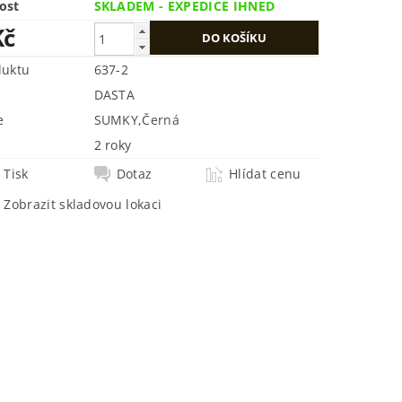
ost
SKLADEM - EXPEDICE IHNED
Kč
duktu
637-2
DASTA
e
SUMKY
,
Černá
2 roky
Tisk
Dotaz
Hlídat cenu
Zobrazit skladovou lokaci