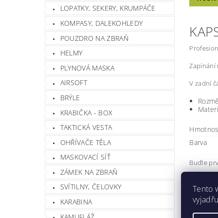
LOPATKY, SEKERY, KRUMPÁČE
KOMPASY, DALEKOHLEDY
KAP
POUZDRO NA ZBRAŇ
Profesion
HELMY
Zapínání 
PLYNOVÁ MASKA
AIRSOFT
V zadní č
BRÝLE
Rozmě
Mater
KRABIČKA - BOX
TAKTICKÁ VESTA
Hmotnos
OHŘÍVAČE TĚLA
Barva
MASKOVACÍ SÍŤ
Buďte prv
ZÁMEK NA ZBRAŇ
Při
SVÍTILNY, ČELOVKY
Tento 
Buďte prv
vyjadřu
KARABINA
Přida
KAMUFLÁŽ