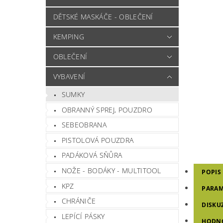
DĚTSKÉ MASKÁČE - OBLEČENÍ
KEMPING
OBLEČENÍ
VYBAVENÍ
SUMKY
OBRANNÝ SPREJ, POUZDRO
SEBEOBRANA
PISTOLOVÁ POUZDRA
PADÁKOVÁ SŇŮRA
NOŽE - BODÁKY - MULTITOOL
POPIS
KPZ
PARAM
CHRÁNIČE
DISKU
LEPÍCÍ PÁSKY
HODN