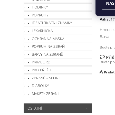
Rozměry
NAS
HODINKY
15 x 
POPRUHY
Váha:
17
IDENTIFIKAČNÍ ZNÁMKY
Hmotnos
LÉKÁRNIČKA
Barva
OCHRANNÁ MASKA
POPRUH NA ZBRAŇ
Buďte prv
BARVY NA ZBRANĚ
Při
Buďte prv
PARACORD
PRO PŘEŽITÍ
Přida
ZBRANĚ - SPORT
DIABOLKY
MAKETY ZBRANÍ
OSTATNÍ