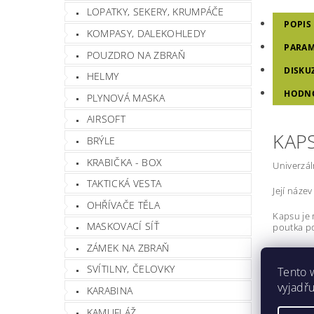
LOPATKY, SEKERY, KRUMPÁČE
POPIS
KOMPASY, DALEKOHLEDY
PARAM
POUZDRO NA ZBRAŇ
DISKU
HELMY
HODN
PLYNOVÁ MASKA
AIRSOFT
KAPS
BRÝLE
KRABIČKA - BOX
Univerzál
TAKTICKÁ VESTA
Její název
OHŘÍVAČE TĚLA
Kapsu je
MASKOVACÍ SÍŤ
poutka po
ZÁMEK NA ZBRAŇ
Materiál
SVÍTILNY, ČELOVKY
Tento 
100% 
vyjadřu
spony
KARABINA
KAMUFLÁŽ