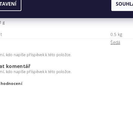
:
TAVENÍ
SOUHL
14 x 4 cm
1 g
t
0.5 kg
Šedá
ní, kdo napíše příspěvek k této položce.
dat komentář
ní, kdo napíše příspěvek k této položce.
t hodnocení