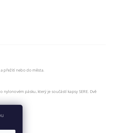
na přežití nebo do města.
nylonovém pásku, který je součástí kapsy SERE. Dvě
bu