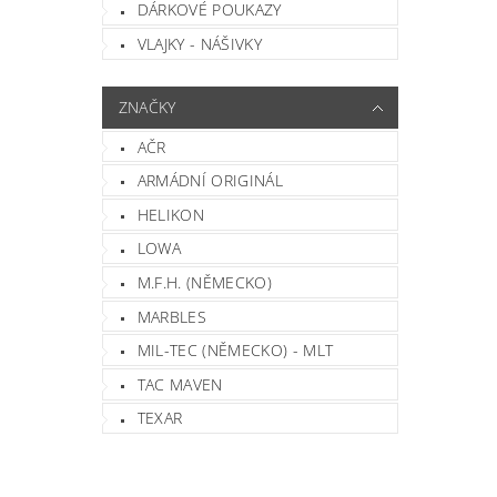
DÁRKOVÉ POUKAZY
VLAJKY - NÁŠIVKY
Vlož
ZNAČKY
AČR
ARMÁDNÍ ORIGINÁL
HELIKON
LOWA
M.F.H. (NĚMECKO)
MARBLES
MIL-TEC (NĚMECKO) - MLT
TAC MAVEN
TEXAR