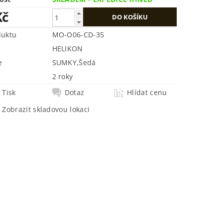
Kč
duktu
MO-O06-CD-35
HELIKON
e
SUMKY
,
Šedá
2 roky
Tisk
Dotaz
Hlídat cenu
Zobrazit skladovou lokaci