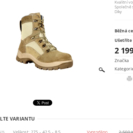
Kvalitní 
Společně 
Díky
Běžná c
Ušetříte
2 19
Značka
Kategori
LTE VARIANTU
Velikost: 275 - 42,5 - 8,5
Vyprodáno
2 500 
/275