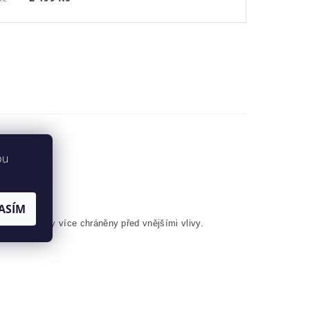
R
bu
ASÍM
u budou boty více chráněny před vnějšími vlivy.