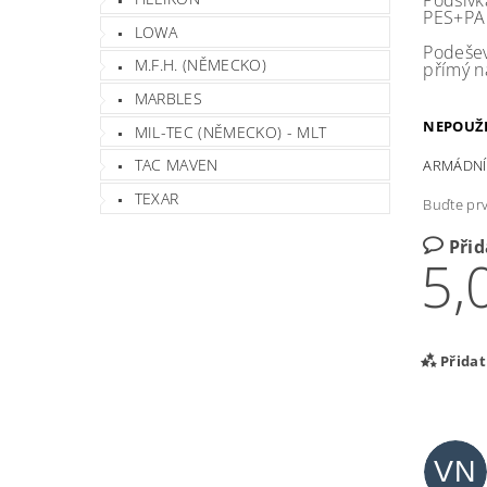
Podšívk
PES+PA 
LOWA
Podeše
M.F.H. (NĚMECKO)
přímý n
MARBLES
NEPOUŽI
MIL-TEC (NĚMECKO) - MLT
TAC MAVEN
ARMÁDNÍ
TEXAR
Buďte prv
Při
5,
Přida
VN