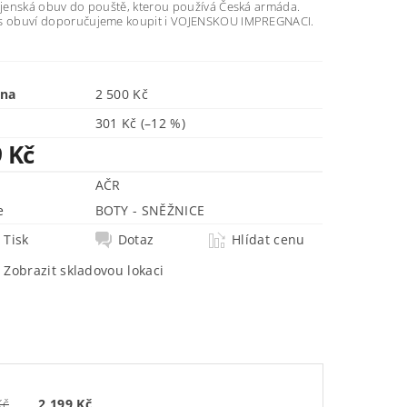
vojenská obuv do pouště, kterou používá Česká armáda.
s obuví doporučujeme koupit i VOJENSKOU IMPREGNACI.
ena
2 500 Kč
301 Kč
(–12 %)
9 Kč
AČR
e
BOTY - SNĚŽNICE
Tisk
Dotaz
Hlídat cenu
Zobrazit skladovou lokaci
Kč
2 199 Kč