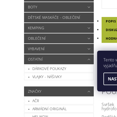
BOTY
DĚTSKÉ MASKÁČE - OBLEČENÍ
POPIS
KEMPING
DISKU
OBLEČENÍ
HODNO
VYBAVENÍ
KAN
OSTATNÍ
Tento 
vyjadřu
Originál
DÁRKOVÉ POUKAZY
Kvalitní 
VLAJKY - NÁŠIVKY
NAS
Společně
POU
ZNAČKY
AČR
Svršek
hydrofo
ARMÁDNÍ ORIGINÁL
HELIKON