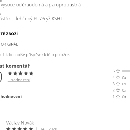
a
vysoce oděruodolná a paropropustná
v
ástřik – lehčený PU/Pryž KSHT
TÉ ZBOŽÍ
 ORIGINÁL
ní, kdo napíše příspěvek k této položce.
dat komentář
0
5
4
0x
1 hodnocení
3
0x
2
0x
t hodnocení
1
0x
Václav Novák
|
14.3.2026