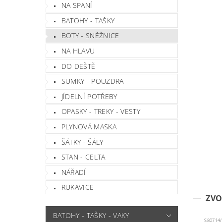
NA SPANÍ
BATOHY - TAŠKY
BOTY - SNĚŽNICE
NA HLAVU
DO DEŠTĚ
SUMKY - POUZDRA
JÍDELNÍ POTŘEBY
OPASKY - TREKY - VESTY
PLYNOVÁ MASKA
ŠÁTKY - ŠÁLY
STAN - CELTA
NÁŘADÍ
RUKAVICE
ZVO
BATOHY - TAŠKY - VAKY
S80714