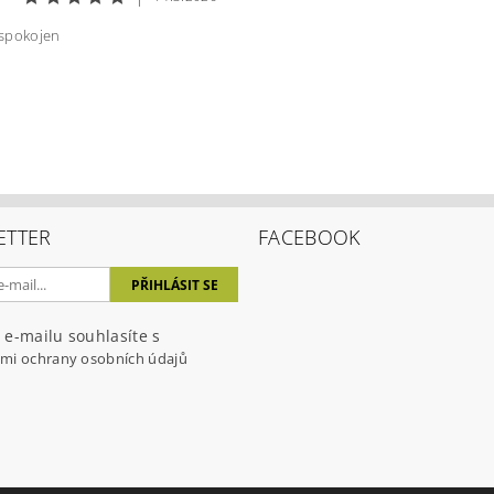
spokojen
ením hodnocení souhlasíte s
podmínkami ochrany osobních úda
ETTER
FACEBOOK
 e-mailu souhlasíte s
mi ochrany osobních údajů