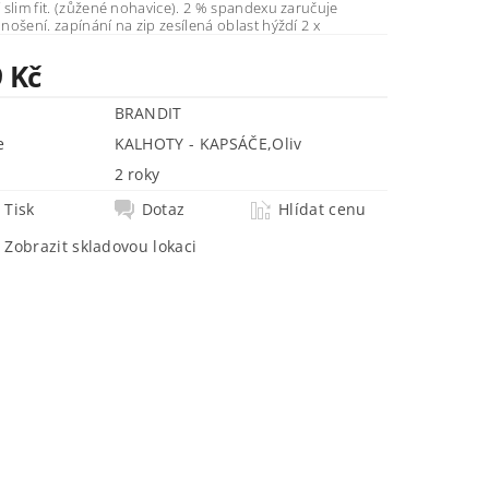
slim fit. (zůžené nohavice). 2 % spandexu zaručuje
pohodlné nošení. zapínání na zip zesílená oblast hýždí 2 x
9 Kč
BRANDIT
e
KALHOTY - KAPSÁČE
,
Oliv
2 roky
Tisk
Dotaz
Hlídat cenu
Zobrazit skladovou lokaci