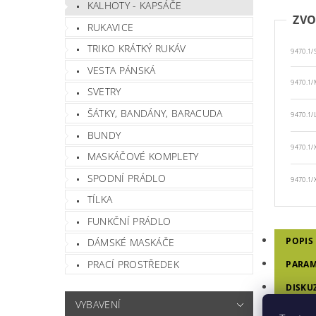
KALHOTY - KAPSÁČE
ZVO
RUKAVICE
TRIKO KRÁTKÝ RUKÁV
9470.1/
VESTA PÁNSKÁ
9470.1/
SVETRY
ŠÁTKY, BANDÁNY, BARACUDA
9470.1/
BUNDY
9470.1/
MASKÁČOVÉ KOMPLETY
SPODNÍ PRÁDLO
9470.1/
TÍLKA
FUNKČNÍ PRÁDLO
POPIS
DÁMSKÉ MASKÁČE
PRACÍ PROSTŘEDEK
PARAM
DISKU
VYBAVENÍ
HODNO