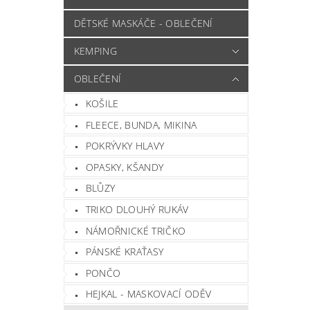
DĚTSKÉ MASKÁČE - OBLEČENÍ
KEMPING
OBLEČENÍ
KOŠILE
FLEECE, BUNDA, MIKINA
POKRÝVKY HLAVY
OPASKY, KŠANDY
BLŮZY
TRIKO DLOUHÝ RUKÁV
NÁMOŘNICKÉ TRIČKO
PÁNSKÉ KRAŤASY
PONČO
HEJKAL - MASKOVACÍ ODĚV