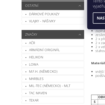
Tento 
OSTATNÍ
vyjadřu
PÁNS
DÁRKOVÉ POUKAZY
NAS
VLAJKY - NÁŠIVKY
Pohodlné 
zapíná
ZNAČKY
zesíle
2 x př
AČR
2 x za
2 x v
ARMÁDNÍ ORIGINÁL
stahov
HELIKON
Materiál
LOWA
M.F.H. (NĚMECKO)
vnější
podší
MARBLES
MIL-TEC (NĚMECKO) - MLT
TAC MAVEN
OBV
TEXAR
S