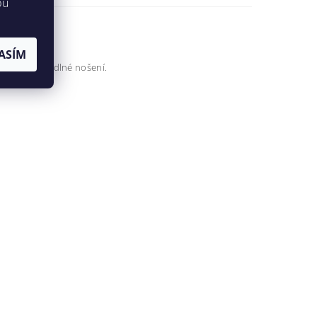
bu
ASÍM
aručuje pohodlné nošení.