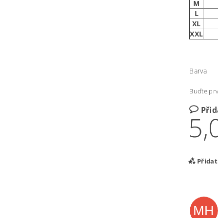
M
L
XL
XXL
Barva
Buďte prv
Při
5,
Přida
MH