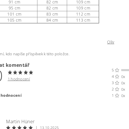
91 cm
82 cm
109 cm
95 cm
82 cm
109 cm
101 cm
83 cm
112 cm
105 cm
84 cm
113 cm
Oliv
ní, kdo napíše příspěvek k této položce.
dat komentář
0
5
4
0x
1 hodnocení
3
0x
2
0x
t hodnocení
1
0x
Martin Hüner
|
13.10.2025