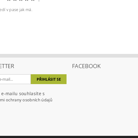
edí v pase jak má.
ením hodnocení souhlasíte s
podmínkami ochrany osobních úda
ETTER
FACEBOOK
 e-mailu souhlasíte s
mi ochrany osobních údajů