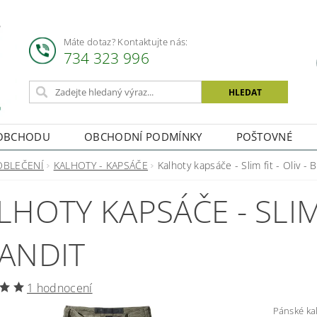
Máte dotaz? Kontaktujte nás:
734 323 996
OBCHODU
OBCHODNÍ PODMÍNKY
POŠTOVNÉ
OBLEČENÍ
KALHOTY - KAPSÁČE
Kalhoty kapsáče - Slim fit - Oliv - 
LHOTY KAPSÁČE - SLIM 
ANDIT
1 hodnocení
Pánské kalhoty kap