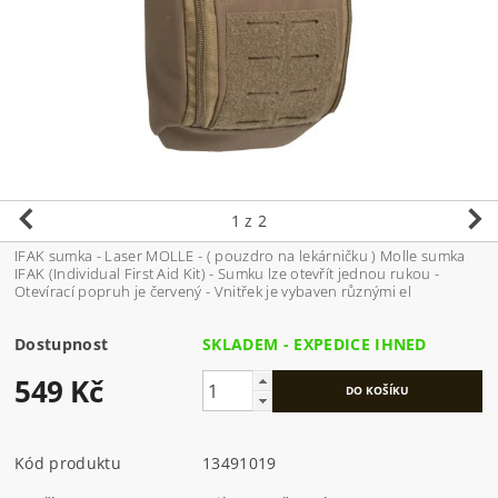
1
z 2
IFAK sumka - Laser MOLLE - ( pouzdro na lekárničku ) Molle sumka
IFAK (Individual First Aid Kit) - Sumku lze otevřít jednou rukou -
Otevírací popruh je červený - Vnitřek je vybaven různými el
Dostupnost
SKLADEM - EXPEDICE IHNED
549 Kč
Kód produktu
13491019