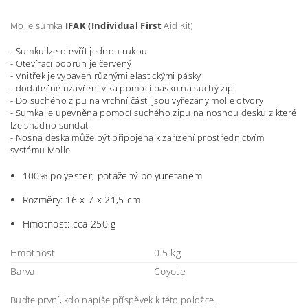
Molle sumka
IFAK
(Individual
First
Aid Kit)
- Sumku lze otevřít jednou rukou
- Otevírací popruh je červený
- Vnitřek je vybaven různými elastickými pásky
- dodatečné uzavření víka pomocí pásku na suchý zip
- Do suchého zipu na vrchní části jsou vyřezány molle otvory
- Sumka je upevněna pomocí suchého zipu na nosnou desku z které
lze snadno sundat.
- Nosná deska může být připojena k zařízení prostřednictvím
systému Molle
100% polyester, potažený polyuretanem
Rozměry: 16 x 7 x 21,5 cm
Hmotnost: cca 250 g
Hmotnost
0.5 kg
Barva
Coyote
Buďte první, kdo napíše příspěvek k této položce.