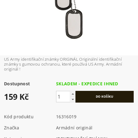
US Army identifikační známky ORIGINÁL Originální identifikační
známky s gumovou ochranou, které používá US Army. Armádní
originál !
Dostupnost
SKLADEM - EXPEDICE IHNED
159 Kč
Kód produktu
16316019
Značka
Armádní originál